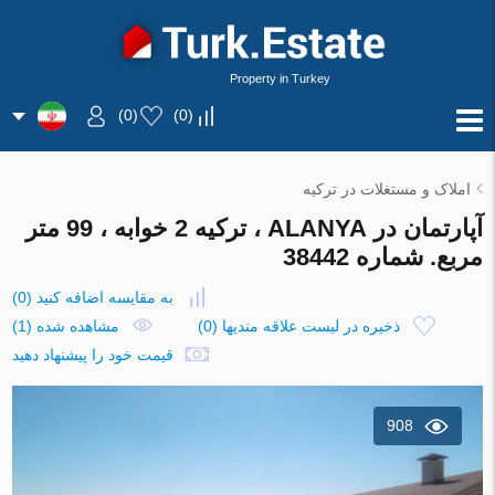
Property in Turkey
)
0
(
)
0
(
املاک و مستغلات در ترکیه
آپارتمان در ALANYA ، ترکیه 2 خوابه ، 99 متر
مربع. شماره 38442
به مقایسه اضافه کنید
(
0
)
ذخیره در لیست علاقه مندیها
(
0
)
مشاهده شده (1)
قیمت خود را پیشنهاد دهید
908