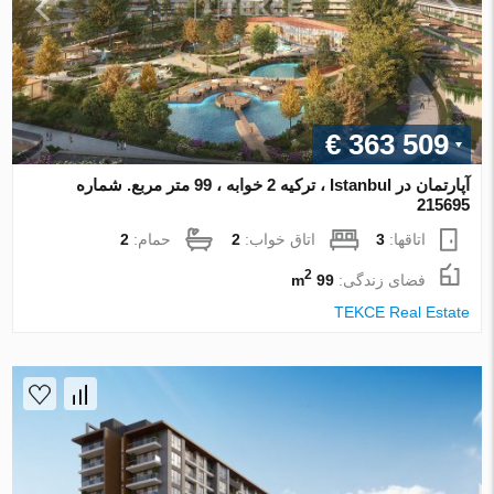
€ 363 509
آپارتمان در Istanbul ، ترکیه 2 خوابه ، 99 متر مربع. شماره
215695
اتاقها:
3
اتاق خواب:
2
حمام:
2
2
فضای زندگی:
99 m
TEKCE Real Estate