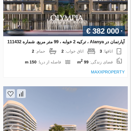
€ 382 000
آپارتمان در Alanya ، ترکیه 2 خوابه ، 99 متر مربع. شماره 111432
اتاقها:
3
اتاق خواب:
2
حمام:
2
2
فضای زندگی:
99 m
فاصله از دریا:
150 m
MAXXPROPERTY