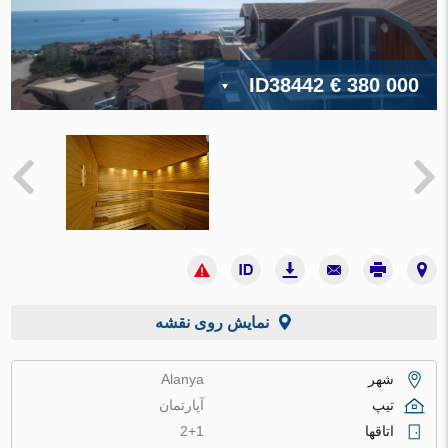
ID38442
€ 380 000
نمایش روی نقشه
شهر
Alanya
تیپ
آپارتمان
اتاقها
2+1