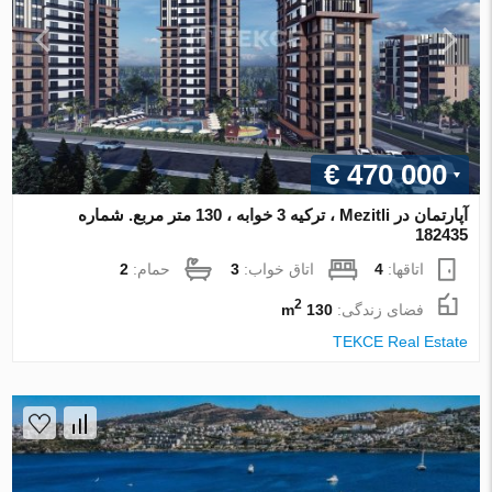
€ 470 000
آپارتمان در Mezitli ، ترکیه 3 خوابه ، 130 متر مربع. شماره
182435
اتاقها:
4
اتاق خواب:
3
حمام:
2
2
فضای زندگی:
130 m
TEKCE Real Estate