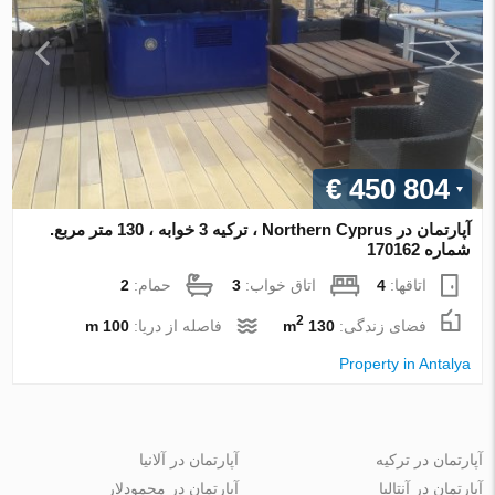
€ 450 804
آپارتمان در Northern Cyprus ، ترکیه 3 خوابه ، 130 متر مربع.
شماره 170162
اتاقها:
4
اتاق خواب:
3
حمام:
2
2
فضای زندگی:
130 m
فاصله از دریا:
100 m
Property in Antalya
آپارتمان در ترکیه
آپارتمان در آلانیا
آپارتمان در آنتالیا
آپارتمان در محمودلار