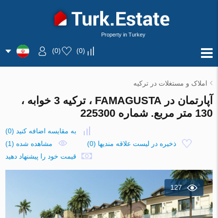
Property in Turkey
)
0
(
)
0
(
املاک و مستغلات در ترکیه
آپارتمان در FAMAGUSTA ، ترکیه 3 خوابه ،
130 متر مربع. شماره 225300
به مقایسه اضافه کنید
(
0
)
ذخیره در لیست علاقه مندیها
(
0
)
مشاهده شده (1)
قیمت خود را پیشنهاد دهید
127