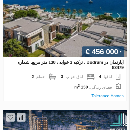
€ 456 000
آپارتمان در Bodrum ، ترکیه 3 خوابه ، 130 متر مربع. شماره
83479
اتاقها:
4
اتاق خواب:
3
حمام:
2
2
فضای زندگی:
130 m
Tolerance Homes