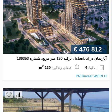
€ 476 812
آپارتمان در Istanbul ، ترکیه 130 متر مربع. شماره 186353
2
اتاقها:
4
فضای زندگی:
130 m
PROinvest WORLD