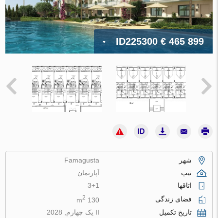
ID225300
€ 465 899
شهر
Famagusta
تیپ
آپارتمان
اتاقها
3+1
2
فضای زندگی
130 m
تاریخ تکمیل
II یک چهارم, 2028