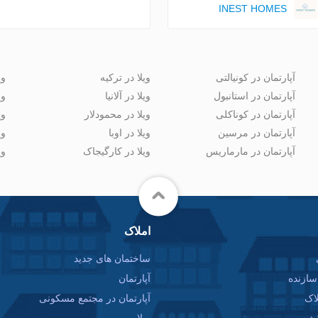
INEST HOMES
آپارتمان در کونیالتی
ویلا در ترکیه
وی
آپارتمان در استانبول
ویلا در آلانیا
وی
آپارتمان در کوناکلی
ویلا در محمودلار
وی
آپارتمان در مرسین
ویلا در اوبا
وی
آپارتمان در مارماریس
ویلا در کارگیجاک
وی
املاک
ساختمان های جدید
ازنده
آپارتمان
اک
آپارتمان در مجتمع مسکونی
قشه
ویلا