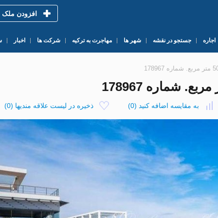
افزودن ملک
اجاره
جستجو در نقشه
شهر ها
مهاجرت به ترکیه
شرکت ها
اخبار
س
به مقایسه اضافه کنید
(
0
)
ذخیره در لیست علاقه مندیها
(
0
)