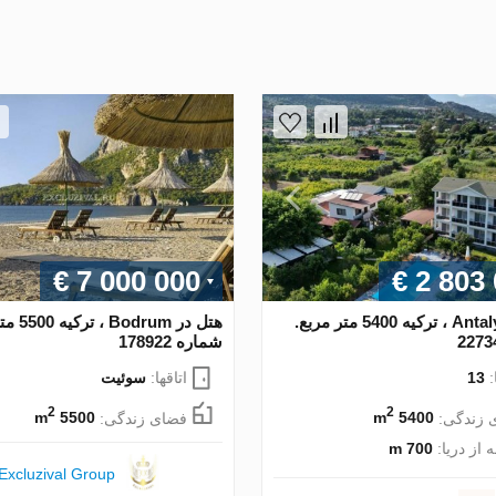
€ 7 000 000
€ 2 803
هتل در Antalya ، ترکیه 5400 متر مربع.
هتل در drum
شماره 178922
:
13
اتاقها:
سوئیت
2
2
 زندگی:
5400 m
فضای زندگی:
5500 m
 از دریا:
700 m
Excluzival Group