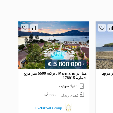
€ 5 800 000
Bo ، ترکیه 5500 متر مربع.
هتل در Marmaris ، ترکیه 5500 متر مربع.
شماره 178915
اتاقها:
سوئیت
2
فضای زندگی:
5500 m
Excluzival Group