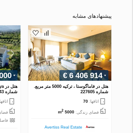
پیشنهادهای مشابه
 000
€ 6 406 914
هتل در فاماگوستا ، ترکیه 5000 متر مربع.
شماره 227605
شماره 227343
اتاقها:
70
اتاقها
2
فضای زندگی:
5000 m
فضای
فاصله
Avertiss Real Estate