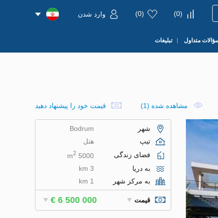
)
0
(
)
0
(
وارد شدن
ؤالات متداول
تبلیغات
مشاهده شده (1)
قیمت خود را پیشنهاد دهید
شهر
Bodrum
تیپ
هتل
2
فضای زندگی
5000 m
به دریا
3 km
به مرکز شهر
1 km
€ 6 500 000
قیمت