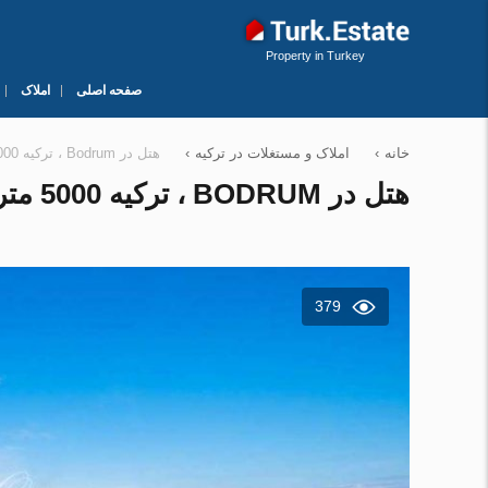
Property in Turkey
صفحه اصلی
املاک
خانه
›
املاک و مستغلات در ترکیه
›
هتل در Bodrum ، ترکیه 5000 متر مربع. شماره 178967
هتل در BODRUM ، ترکیه 5000 متر مربع. شماره 178967
379