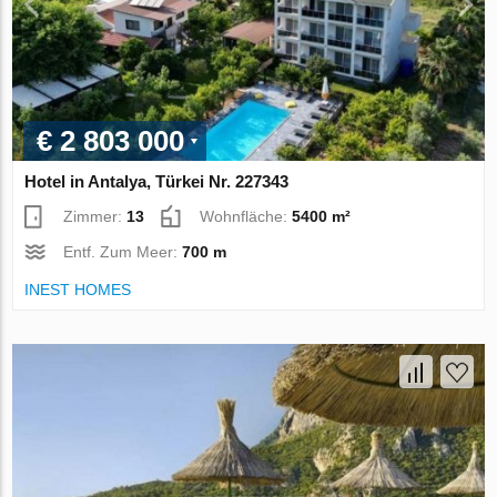
€ 2 803 000
Hotel in Antalya, Türkei Nr. 227343
Zimmer:
13
Wohnfläche:
5400 m²
Entf. Zum Meer:
700 m
INEST HOMES