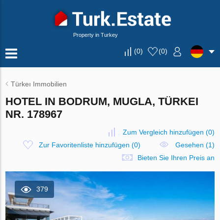
Property in Turkey
(
0
)
(
0
)
Türkeı Immobilien
HOTEL IN BODRUM, MUGLA, TÜRKEI
NR. 178967
Zum Vergleich hinzufügen
(
0
)
Zur Favoritenliste hinzufügen
(
0
)
Gesehen (1)
Bieten Sie Ihren Preis an
379