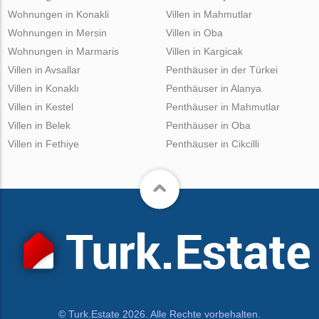
Wohnungen in Konakli
Villen in Mahmutlar
Wohnungen in Mersin
Villen in Oba
Wohnungen in Marmaris
Villen in Kargicak
Villen in Avsallar
Penthäuser in der Türkei
Villen in Konaklı
Penthäuser in Alanya
Villen in Kestel
Penthäuser in Mahmutlar
Villen in Belek
Penthäuser in Oba
Villen in Fethiye
Penthäuser in Cikcilli
© Turk.Estate 2026. Alle Rechte vorbehalten.