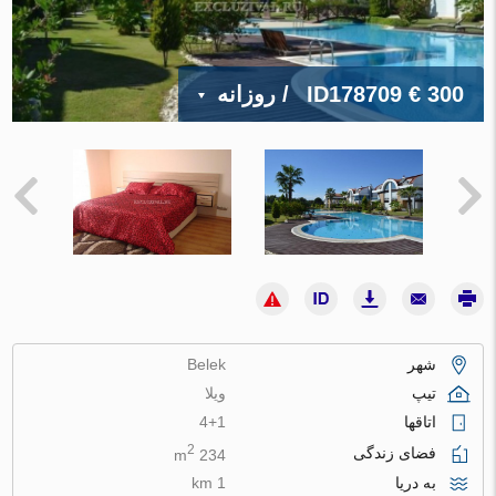
€ 300
ID178709
/ روزانه
شهر
Belek
تیپ
ویلا
اتاقها
4+1
2
فضای زندگی
234 m
به دریا
1 km