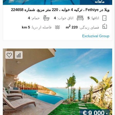
ماهانه
ویلا در Fethiye ، ترکیه 4 خوابه ، 220 متر مربع. شماره 224658
اتاقها:
5
اتاق خواب:
4
حمام:
4
2
فضای زندگی:
220 m
فاصله از دریا:
5 km
Excluzival Group
€ 9 000