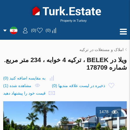
Property in Turkey
)
0
(
)
0
(
املاک و مستغلات در ترکیه
ویلا در BELEK ، ترکیه 4 خوابه ، 234 متر مربع.
شماره 178709
به مقایسه اضافه کنید
(
0
)
ذخیره در لیست علاقه مندیها
(
0
)
مشاهده شده (1)
قیمت خود را پیشنهاد دهید
1478