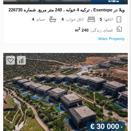
ماهانه
ویلا در Esentepe ، ترکیه 4 خوابه ، 240 متر مربع. شماره 226735
اتاقها:
5
اتاق خواب:
4
حمام:
4
2
فضای زندگی:
240 m
Veles Property
€ 30 000