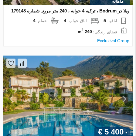
ماهانه
ویلا در Bodrum ، ترکیه 4 خوابه ، 240 متر مربع. شماره 179148
اتاقها:
5
اتاق خواب:
4
حمام:
4
2
فضای زندگی:
240 m
Excluzival Group
€ 5 400