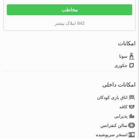
مخاطب
842 املاک بیشتر
امکانات
سونا
جکوزی
امکانات داخلی
اتاق بازی کودکان
کافه
پذیرایی
سالن کنفرانس
استخر سرپوشیده