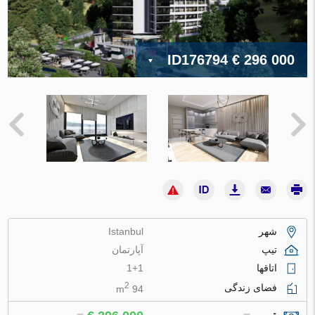
ID176794
€ 296 000
شهر
Istanbul
تیپ
آپارتمان
اتاقها
1+1
2
فضای زندگی
94 m