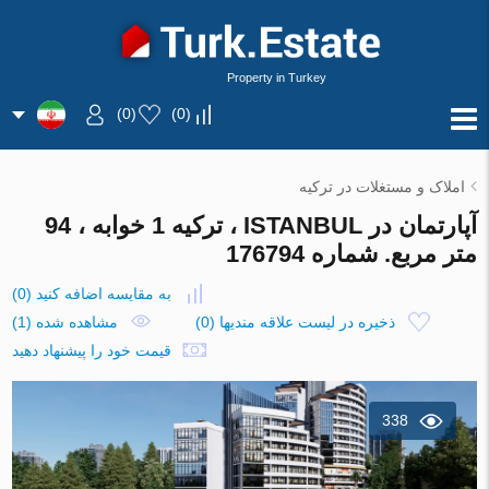
Property in Turkey
)
0
(
)
0
(
املاک و مستغلات در ترکیه
آپارتمان در ISTANBUL ، ترکیه 1 خوابه ، 94
متر مربع. شماره 176794
به مقایسه اضافه کنید
(
0
)
ذخیره در لیست علاقه مندیها
(
0
)
مشاهده شده (1)
قیمت خود را پیشنهاد دهید
338