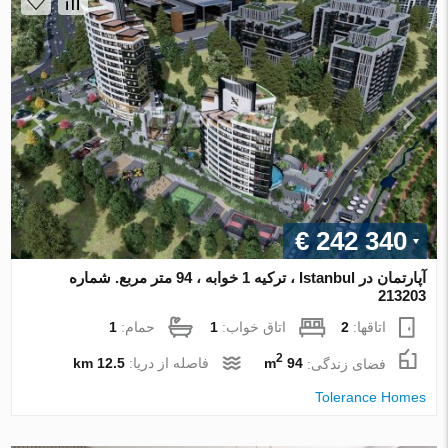
€ 242 340
آپارتمان در Istanbul ، ترکیه 1 خوابه ، 94 متر مربع. شماره
213203
اتاقها:
2
اتاق خواب:
1
حمام:
1
2
فضای زندگی:
94 m
فاصله از دریا:
12.5 km
Tolerance Homes