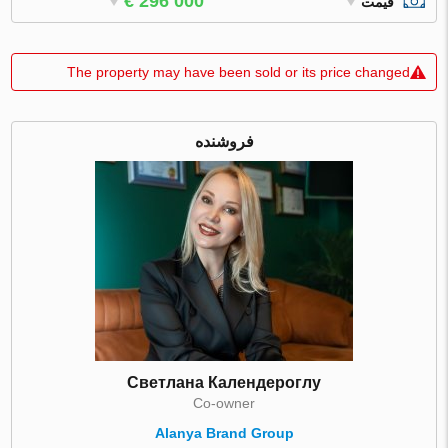
€ 296 000
قیمت
The property may have been sold or its price changed
فروشنده
Светлана Календероглу
Co-owner
Alanya Brand Group