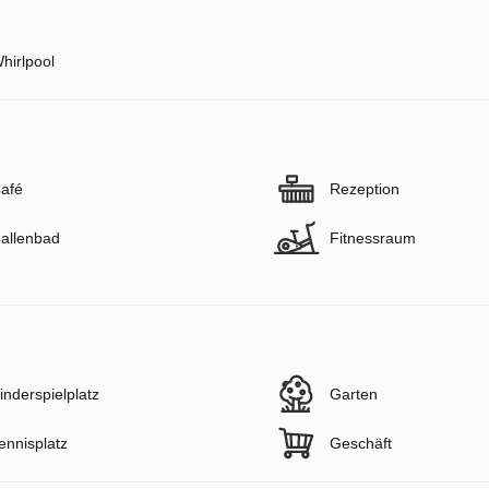
hirlpool
afé
Rezeption
allenbad
Fitnessraum
inderspielplatz
Garten
ennisplatz
Geschäft