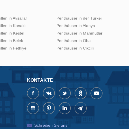
illen in Avsallar
Penthäuser in der Türkei
illen in Konaklı
Penthäuser in Alanya
illen in Kestel
Penthäuser in Mahmutlar
illen in Belek
Penthäuser in Oba
illen in Fethiye
Penthäuser in Cikcilli
KONTAKTE
Schreiben Sie uns