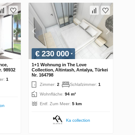
€ 230 000
nce,
1+1 Wohnung in The Love
r. 98932
Collection, Altintash, Antalya, Türkei
Nr. 164798
er:
1
Zimmer:
2
Schlafzimmer:
1
Wohnfläche:
94 m²
Entf. Zum Meer:
5 km
ion
Ka collection