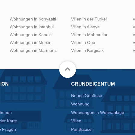
Wohnungen in Konyaalti
Villen in der Türkei
V
Wohnungen in Istanbul
Villen in Alanya
V
Wohnungen in Konakli
Villen in Mahmutlar
V
Wohnungen in Mersin
Villen in Oba
V
Wohnungen in Marmaris
Villen in Kargicak
V
ION
GRUNDEIGENTUM
Neues Gehäuse
Wohnung
firmen
Wohnungen in Wohnanlage
der Karte
Villen
te Fragen
Penthäuser