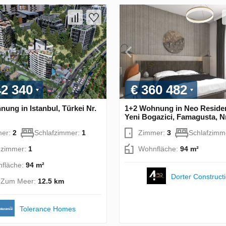
42 340
€ 360 482
ung in Istanbul, Türkei Nr.
1+2 Wohnung in Neo Reside
Yeni Bogazici, Famagusta, N
mer:
2
Schlafzimmer:
1
Zimmer:
3
Schlafzimm
zimmer:
1
Wohnfläche:
94 m²
fläche:
94 m²
Dorter Construct
. Zum Meer:
12.5 km
Tolerance Homes