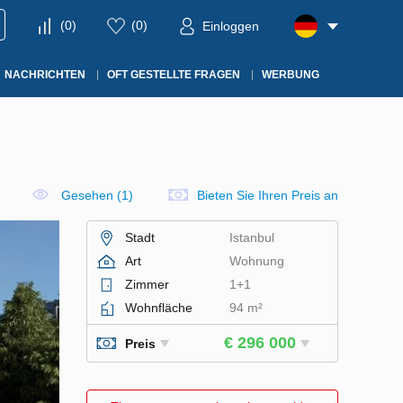
(
0
)
(
0
)
Einloggen
NACHRICHTEN
OFT GESTELLTE FRAGEN
WERBUNG
Gesehen (1)
Bieten Sie Ihren Preis an
Stadt
Istanbul
Art
Wohnung
Zimmer
1+1
Wohnfläche
94 m²
€ 296 000
Preis