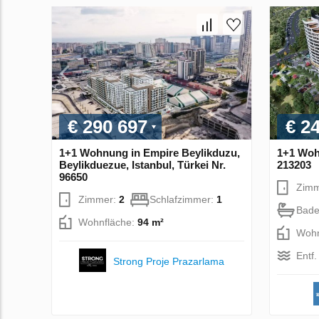
€ 290 697
€ 2
1+1 Wohnung in Empire Beylikduzu,
1+1 Wohn
Beylikduezue, Istanbul, Türkei Nr.
213203
96650
Zim
Zimmer:
2
Schlafzimmer:
1
Bade
Wohnfläche:
94 m²
Wohn
Entf
Strong Proje Prazarlama