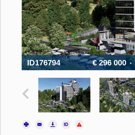
ID176794
€ 296 000