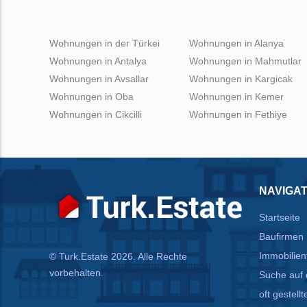
Wohnungen in der Türkei
Wohnungen in Alanya
Wohnungen in Antalya
Wohnungen in Mahmutlar
Wohnungen in Avsallar
Wohnungen in Kargicak
Wohnungen in Oba
Wohnungen in Kemer
Wohnungen in Cikcilli
Wohnungen in Fethiye
NAVIGAT
Startseite
Baufirmen
Immobilien
© Turk.Estate 2026. Alle Rechte
vorbehalten.
Suche auf 
oft gestell