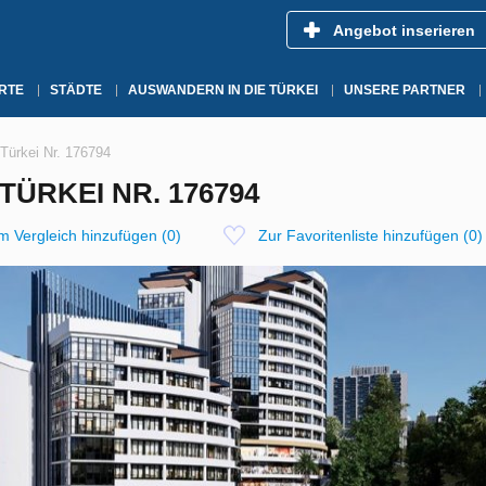
Angebot inserieren
RTE
STÄDTE
AUSWANDERN IN DIE TÜRKEI
UNSERE PARTNER
Türkei Nr. 176794
TÜRKEI NR. 176794
m Vergleich hinzufügen
(
0
)
Zur Favoritenliste hinzufügen
(
0
)