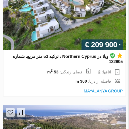
€ 209 900
ویلا در Northern Cyprus ، ترکیه 53 متر مربع. شماره
122905
2
اتاقها:
2
فضای زندگی:
53 m
فاصله از دریا:
300 m
MAYALANYA GROUP