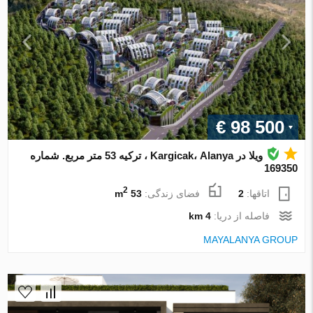
€ 98 500
ویلا در Kargicak، Alanya ، ترکیه 53 متر مربع. شماره
169350
2
اتاقها:
2
فضای زندگی:
53 m
فاصله از دریا:
4 km
MAYALANYA GROUP