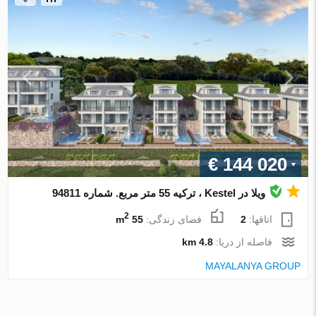
€ 144 020
ویلا در Kestel ، ترکیه 55 متر مربع. شماره 94811
2
اتاقها:
2
فضای زندگی:
55 m
فاصله از دریا:
4.8 km
MAYALANYA GROUP