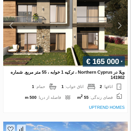
€ 165 000
ویلا در Northern Cyprus ، ترکیه 1 خوابه ، 55 متر مربع. شماره
141902
اتاقها:
2
اتاق خواب:
1
حمام:
1
2
فضای زندگی:
55 m
فاصله از دریا:
500 m
UPTREND HOMES