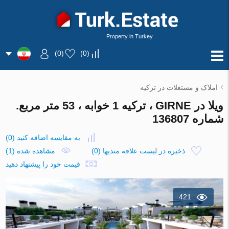
Property in Turkey
)
0
(
)
0
(
املاک و مستغلات در ترکیه
ویلا در GIRNE ، ترکیه 1 خوابه ، 53 متر مربع.
شماره 136807
به مقایسه اضافه کنید
(
0
)
ذخیره در لیست علاقه مندیها
(
0
)
مشاهده شده (1)
قیمت خود را پیشنهاد دهید
421