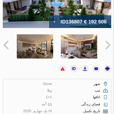
ID136807
€ 192 506
شهر
Girne
تیپ
ویلا
اتاقها
1+1
2
فضای زندگی
53 m
تاریخ تکمیل
IV یک چهارم, 2025