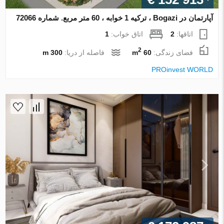
آپارتمان در Bogazi ، ترکیه 1 خوابه ، 60 متر مربع. شماره 72066
اتاقها:
2
اتاق خواب:
1
2
فضای زندگی:
60 m
فاصله از دریا:
300 m
PROinvest WORLD