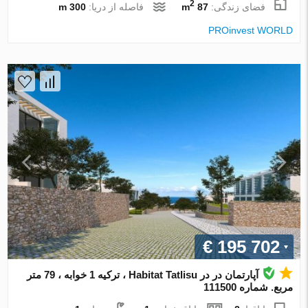
2
فضای زندگی:
87 m
فاصله از دریا:
300 m
PROinvest WORLD
€ 195 702
آپارتمان در در Habitat Tatlisu ، ترکیه 1 خوابه ، 79 متر
مربع. شماره 111500