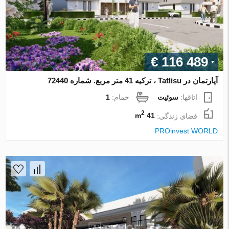
€ 116 489
آپارتمان در Tatlisu ، ترکیه 41 متر مربع. شماره 72440
اتاقها:
سوئیت
حمام:
1
2
فضای زندگی:
41 m
PROinvest WORLD