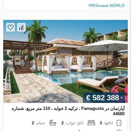
PROinvest WORLD
€ 582 388
آپارتمان در Famagusta ، ترکیه 2 خوابه ، 110 متر مربع. شماره
44680
اتاقها:
3
اتاق خواب:
2
حمام:
2