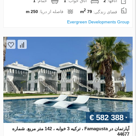
اتاقها:
2
اتاق خواب:
1
حمام:
1
2
فضای زندگی:
79 m
فاصله از دریا:
250 m
Evergreen Developments Group
€ 582 388
آپارتمان در Famagusta ، ترکیه 3 خوابه ، 142 متر مربع. شماره
44677