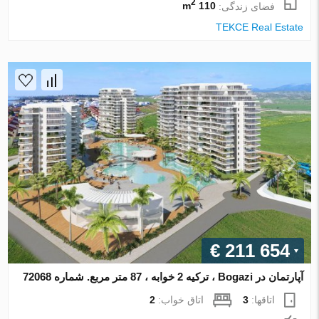
2
فضای زندگی:
110 m
TEKCE Real Estate
€ 211 654
آپارتمان در Bogazi ، ترکیه 2 خوابه ، 87 متر مربع. شماره 72068
اتاقها:
3
اتاق خواب:
2