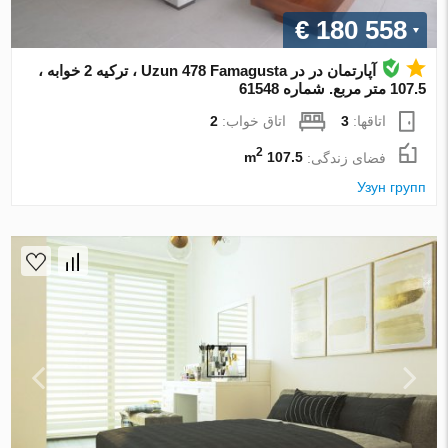
€ 180 558
آپارتمان در در Uzun 478 Famagusta ، ترکیه 2 خوابه ،
107.5 متر مربع. شماره 61548
اتاقها:
3
اتاق خواب:
2
2
فضای زندگی:
107.5 m
Узун групп