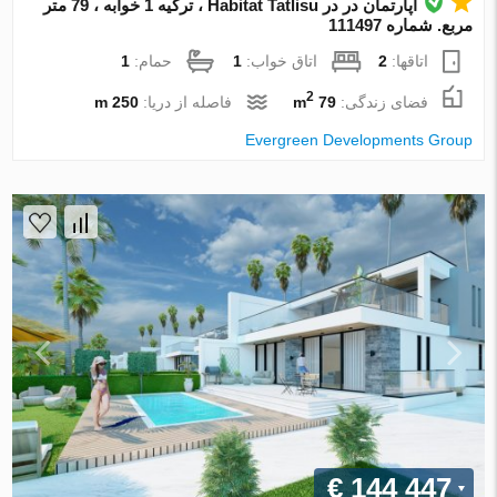
آپارتمان در در Habitat Tatlisu ، ترکیه 1 خوابه ، 79 متر
مربع. شماره 111497
اتاقها:
2
اتاق خواب:
1
حمام:
1
2
فضای زندگی:
79 m
فاصله از دریا:
250 m
Evergreen Developments Group
€ 144 447