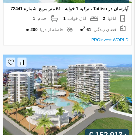
آپارتمان در Tatlisu ، ترکیه 1 خوابه ، 61 متر مربع. شماره 72441
اتاقها:
2
اتاق خواب:
1
حمام:
1
2
فضای زندگی:
61 m
فاصله از دریا:
200 m
PROinvest WORLD
€ 152 913