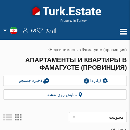
Property in Turkey
)
0
(
)
0
(
Недвижимость в Фамагусте (провинция)
АПАРТАМЕНТЫ И КВАРТИРЫ В
ФАМАГУСТЕ (ПРОВИНЦИЯ)
ذخیره جستجو
فیلترها
4
نمایش روی نقشه
محبوبیت