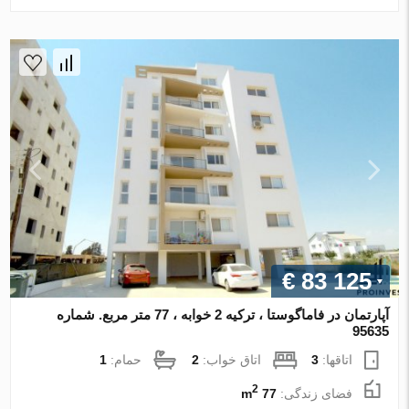
€ 83 125
آپارتمان در فاماگوستا ، ترکیه 2 خوابه ، 77 متر مربع. شماره
95635
اتاقها:
3
اتاق خواب:
2
حمام:
1
2
فضای زندگی:
77 m