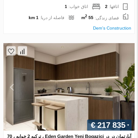
اتاقها:
2
اتاق خواب:
1
2
فضای زندگی:
55 m
فاصله از دریا:
1 km
Dem's Construction
€ 217 835
آپارتمان در در Eden Garden Yeni Bogazici ، ترکیه 2 خوابه ، 70