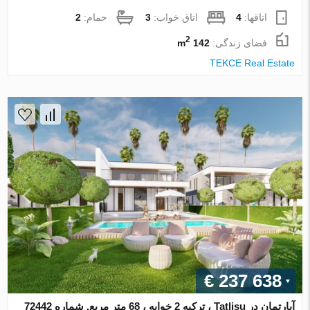
اتاقها:
4
اتاق خواب:
3
حمام:
2
2
فضای زندگی:
142 m
TEKCE Real Estate
€ 237 638
آپارتمان در Tatlisu ، ترکیه 2 خوابه ، 68 متر مربع. شماره 72442