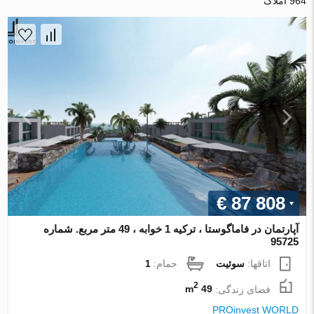
964 املاک
€ 87 808
آپارتمان در فاماگوستا ، ترکیه 1 خوابه ، 49 متر مربع. شماره
95725
اتاقها:
سوئیت
حمام:
1
2
فضای زندگی:
49 m
PROinvest WORLD