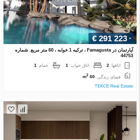
€ 291 223
آپارتمان در Famagusta ، ترکیه 1 خوابه ، 60 متر مربع. شماره
44753
اتاقها:
2
اتاق خواب:
1
حمام:
1
2
فضای زندگی:
60 m
TEKCE Real Estate