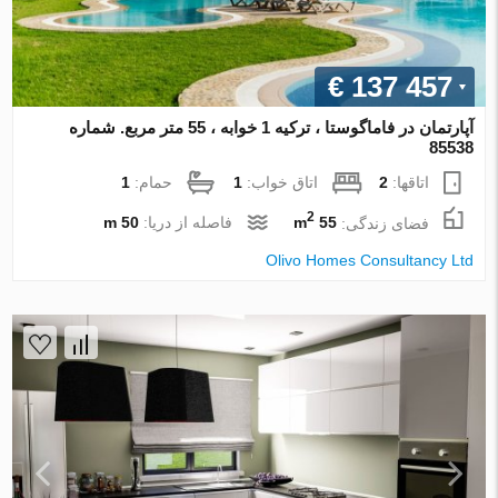
€ 137 457
آپارتمان در فاماگوستا ، ترکیه 1 خوابه ، 55 متر مربع. شماره
85538
اتاقها:
2
اتاق خواب:
1
حمام:
1
2
فضای زندگی:
55 m
فاصله از دریا:
50 m
Olivo Homes Consultancy Ltd