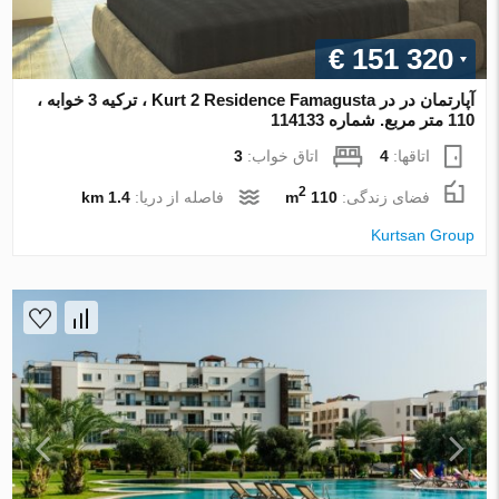
€ 151 320
آپارتمان در در Kurt 2 Residence Famagusta ، ترکیه 3 خوابه ،
110 متر مربع. شماره 114133
اتاقها:
4
اتاق خواب:
3
2
فضای زندگی:
110 m
فاصله از دریا:
1.4 km
Kurtsan Group