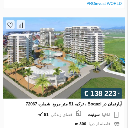
PROinvest WORLD
€ 138 223
آپارتمان در Bogazi ، ترکیه 51 متر مربع. شماره 72067
2
اتاقها:
سوئیت
فضای زندگی:
51 m
فاصله از دریا:
300 m