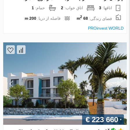
اتاقها:
3
اتاق خواب:
2
حمام:
1
2
فضای زندگی:
68 m
فاصله از دریا:
200 m
PROinvest WORLD
€ 223 660