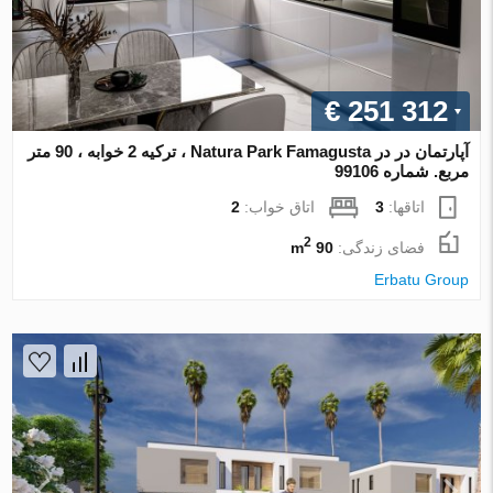
€ 251 312
آپارتمان در در Natura Park Famagusta ، ترکیه 2 خوابه ، 90 متر
مربع. شماره 99106
اتاقها:
3
اتاق خواب:
2
2
فضای زندگی:
90 m
Erbatu Group