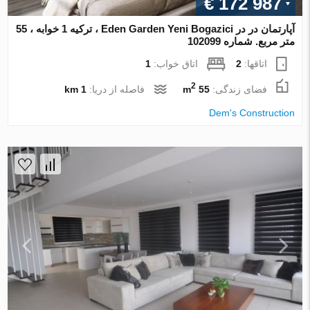
€ 172 987
آپارتمان در در Eden Garden Yeni Bogazici ، ترکیه 1 خوابه ، 55
متر مربع. شماره 102099
اتاقها:
2
اتاق خواب:
1
2
فضای زندگی:
55 m
فاصله از دریا:
1 km
Dem's Construction