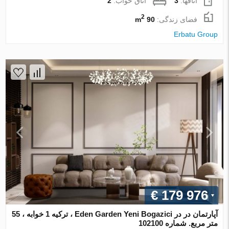
اتاقها:
3
اتاق خواب:
2
2
فضای زندگی:
90 m
Erbatu Group
€ 179 976
آپارتمان در در Eden Garden Yeni Bogazici ، ترکیه 1 خوابه ، 55
متر مربع. شماره 102100