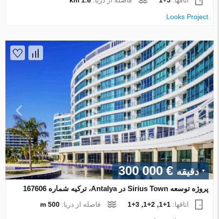
Looks Project
€ 300 000
دقیقه
پروژه توسعه Sirius Town در Antalya، ترکیه شماره 167606
اتاقها:
1+1, 2+1, 3+1
فاصله از دریا:
500 m