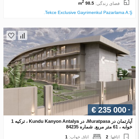
2
فضای زندگی:
98.5 m
Tekce Exclusive Gayrimenkul Pazarlama A.Ş.
€ 235 000
آپارتمان در Muratpasa، در Kundu Kanyon Antalya ، ترکیه 1
خوابه ، 61 متر مربع. شماره 84235
اتاقها:
2
اتاق خواب:
1