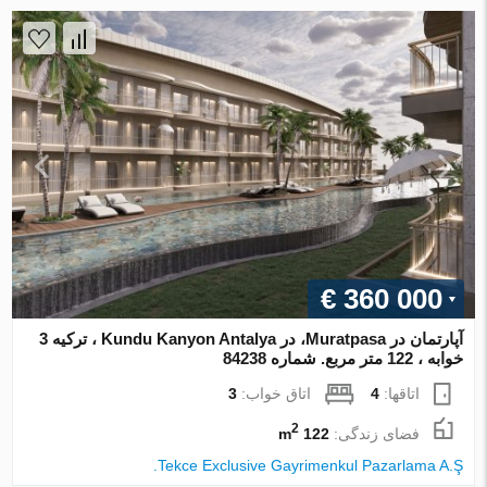
€ 360 000
آپارتمان در Muratpasa، در Kundu Kanyon Antalya ، ترکیه 3
خوابه ، 122 متر مربع. شماره 84238
اتاقها:
4
اتاق خواب:
3
2
فضای زندگی:
122 m
Tekce Exclusive Gayrimenkul Pazarlama A.Ş.