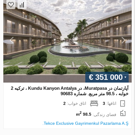
€ 351 000
آپارتمان در Muratpasa، در Kundu Kanyon Antalya ، ترکیه 2
خوابه ، 98.5 متر مربع. شماره 90683
اتاقها:
3
اتاق خواب:
2
2
فضای زندگی:
98.5 m
Tekce Exclusive Gayrimenkul Pazarlama A.Ş.