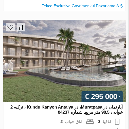
Tekce Exclusive Gayrimenkul Pazarlama A.Ş.
€ 295 000
آپارتمان در Muratpasa، در Kundu Kanyon Antalya ، ترکیه 2
خوابه ، 98.5 متر مربع. شماره 84237
اتاقها:
3
اتاق خواب:
2