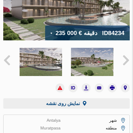
ID84234
دقیقه
€ 235 000
نمایش روی نقشه
شهر
Antalya
منطقه
Muratpasa