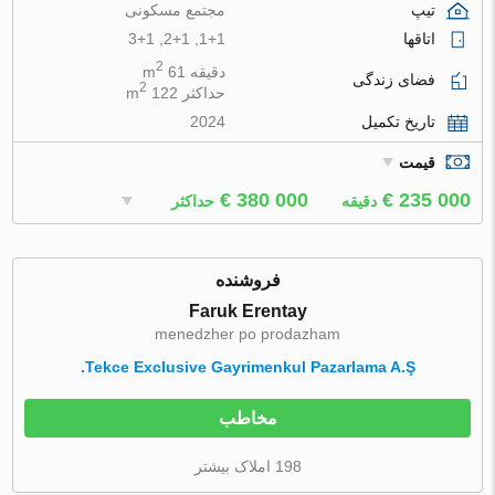
تیپ
مجتمع مسکونی
اتاقها
1+1, 2+1, 3+1
2
دقیقه 61 m
فضای زندگی
2
حداکثر 122 m
تاریخ تکمیل
2024
قیمت
€ 380 000
€ 235 000
دقیقه
حداکثر
فروشنده
Faruk Erentay
menedzher po prodazham
Tekce Exclusive Gayrimenkul Pazarlama A.Ş.
مخاطب
198 املاک بیشتر