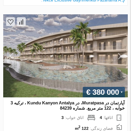
Tekce Exclusive Gayrimenkul Pazarlama A.Ş.
€ 380 000
آپارتمان در Muratpasa، در Kundu Kanyon Antalya ، ترکیه 3
خوابه ، 122 متر مربع. شماره 84239
اتاقها:
4
اتاق خواب:
3
2
فضای زندگی:
122 m