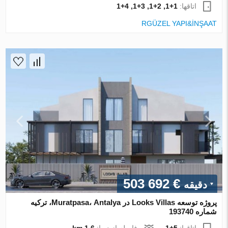
اتاقها:
1+1, 2+1, 3+1, 4+1
RGÜZEL YAPI&İNŞAAT
€ 503 692
دقیقه
پروژه توسعه Looks Villas در Muratpasa، Antalya، ترکیه
شماره 193740
اتاقها:
5+1
فاصله از دریا:
1.6 km