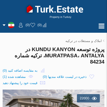
Property in Turkey
)
0
(
)
0
(
املاک و مستغلات در ترکیه
پروژه توسعه KUNDU KANYON در
MURATPASA، ANTALYA، ترکیه شماره
84234
به مقایسه اضافه کنید
(
0
)
ذخیره در لیست علاقه مندیها
(
0
)
مشاهده شده (1)
قیمت خود را پیشنهاد دهید
22000