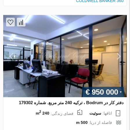
COLDWELL BANKER 360
€ 950 000
دفتر کار در Bodrum ، ترکیه 240 متر مربع. شماره 179302
2
اتاقها:
سوئیت
فضای زندگی:
240 m
فاصله از دریا:
500 m