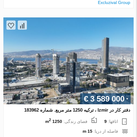
Excluzival Group
€ 3 589 000
دفتر کار در Izmir ، ترکیه 1250 متر مربع. شماره 183962
2
اتاقها:
9
فضای زندگی:
1250 m
فاصله از دریا:
15 m