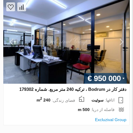
€ 950 000
دفتر کار در Bodrum ، ترکیه 240 متر مربع. شماره 179302
2
اتاقها:
سوئیت
فضای زندگی:
240 m
فاصله از دریا:
500 m
Excluzival Group