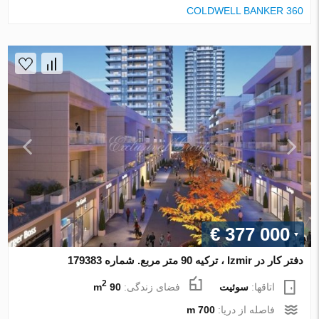
COLDWELL BANKER 360
€ 377 000
دفتر کار در Izmir ، ترکیه 90 متر مربع. شماره 179383
2
اتاقها:
سوئیت
فضای زندگی:
90 m
فاصله از دریا:
700 m