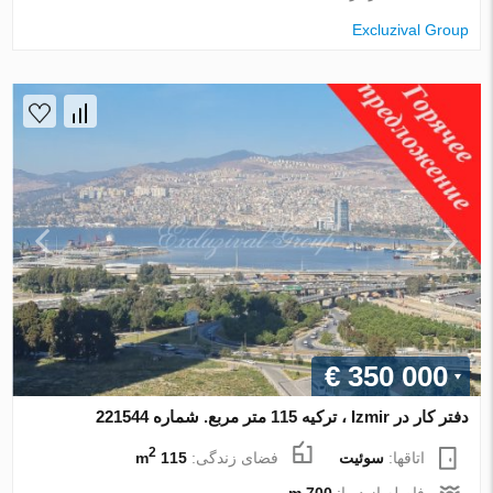
Excluzival Group
€ 350 000
دفتر کار در Izmir ، ترکیه 115 متر مربع. شماره 221544
2
اتاقها:
سوئیت
فضای زندگی:
115 m
فاصله از دریا:
700 m