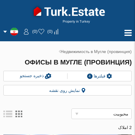
Property in Turkey
)
0
(
)
0
(
Недвижимость в Мугле (провинция)
ОФИСЫ В МУГЛЕ (ПРОВИНЦИЯ)
ذخیره جستجو
فیلترها
4
نمایش روی نقشه
محبوبیت
2 املاک