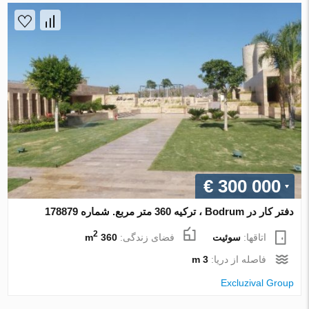
€ 300 000
دفتر کار در Bodrum ، ترکیه 360 متر مربع. شماره 178879
2
اتاقها:
سوئیت
فضای زندگی:
360 m
فاصله از دریا:
3 m
Excluzival Group