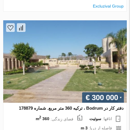
Excluzival Group
€ 300 000
دفتر کار در Bodrum ، ترکیه 360 متر مربع. شماره 178879
2
اتاقها:
سوئیت
فضای زندگی:
360 m
فاصله از دریا:
3 m