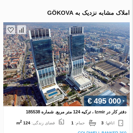
املاک مشابه نزدیک به GÖKOVA
€ 495 000
دفتر کار در Izmir ، ترکیه 124 متر مربع. شماره 185538
2
اتاقها:
3
حمام:
1
فضای زندگی:
124 m