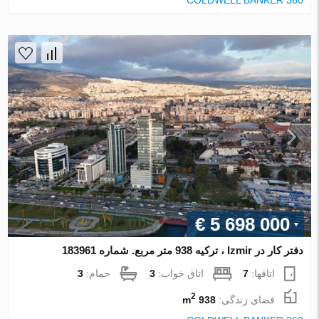
COLDWELL BANKER 360
€ 5 698 000
دفتر کار در Izmir ، ترکیه 938 متر مربع. شماره 183961
اتاقها:
7
اتاق خواب:
3
حمام:
3
2
فضای زندگی:
938 m