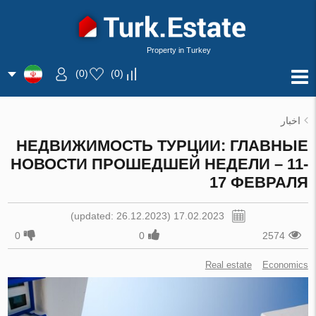
Property in Turkey
)
0
(
)
0
(
اخبار
НЕДВИЖИМОСТЬ ТУРЦИИ: ГЛАВНЫЕ
НОВОСТИ ПРОШЕДШЕЙ НЕДЕЛИ – 11-
17 ФЕВРАЛЯ
17.02.2023 (updated: 26.12.2023)
0
0
2574
Real estate
Economics