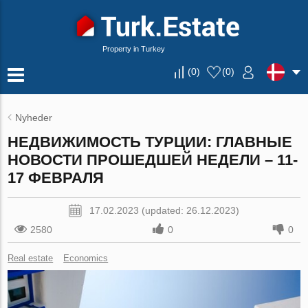
Property in Turkey
(
0
)
(
0
)
Nyheder
НЕДВИЖИМОСТЬ ТУРЦИИ: ГЛАВНЫЕ
НОВОСТИ ПРОШЕДШЕЙ НЕДЕЛИ – 11-
17 ФЕВРАЛЯ
17.02.2023 (updated: 26.12.2023)
2580
0
0
Real estate
Economics