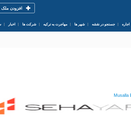
افزودن ملک
اجاره
جستجو در نقشه
شهر ها
مهاجرت به ترکیه
شرکت ها
اخبار
س
س شده در 1978
Musalla 