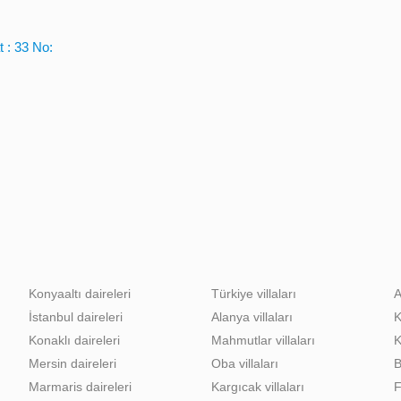
 : 33 No:
Konyaaltı daireleri
Türkiye villaları
A
İstanbul daireleri
Alanya villaları
K
Konaklı daireleri
Mahmutlar villaları
K
Mersin daireleri
Oba villaları
B
Marmaris daireleri
Kargıcak villaları
F