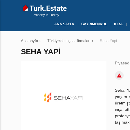
Property in Turkey
ANA SAYFA
GAYRIMENKUL
KIRA
Ana sayfa
›
Türkiye'de inşaat firmaları
›
Seha Yapi
SEHA YAPI
Piyasada
Seha Ya
yaşam a
üretmiş
inşa et
profesy
taşımakt