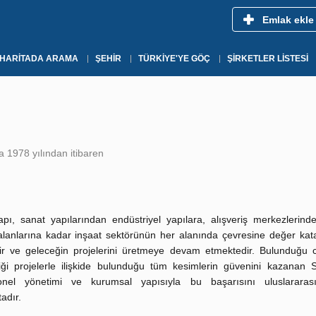
Emlak ekle
HARITADA ARAMA
ŞEHIR
TÜRKIYE'YE GÖÇ
ŞIRKETLER LISTESI
 1978 yılından itibaren
pı, sanat yapılarından endüstriyel yapılara, alışveriş merkezlerin
lanlarına kadar inşaat sektörünün her alanında çevresine değer kata
tir ve geleceğin projelerini üretmeye devam etmektedir. Bulunduğu 
tiği projelerle ilişkide bulunduğu tüm kesimlerin güvenini kazanan 
onel yönetimi ve kurumsal yapısıyla bu başarısını uluslararas
adır.