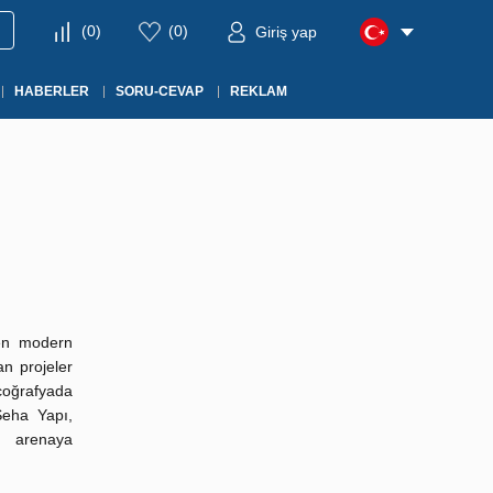
(
0
)
(
0
)
Giriş yap
HABERLER
SORU-CEVAP
REKLAM
den modern
n projeler
coğrafyada
Seha Yapı,
ı arenaya