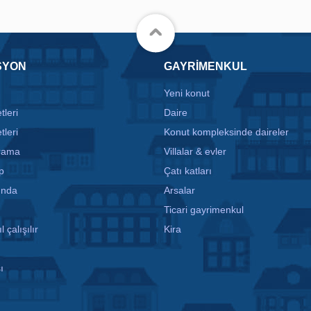
SYON
GAYRIMENKUL
Yeni konut
tleri
Daire
tleri
Konut kompleksinde daireler
arama
Villalar & evler
p
Çatı katları
ında
Arsalar
Ticari gayrimenkul
l çalışılır
Kira
ı