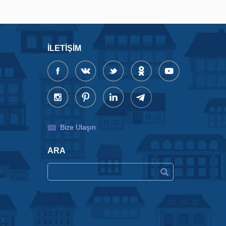
İLETIŞIM
Bize Ulaşın
ARA