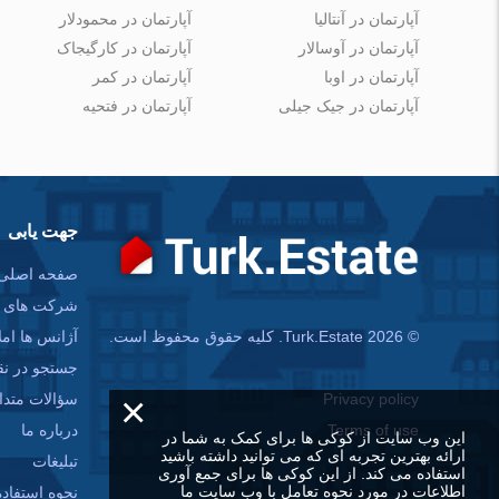
آپارتمان در آنتالیا
آپارتمان در محمودلار
آپارتمان در آوسالار
آپارتمان در کارگیجاک
آپارتمان در اوبا
آپارتمان در کمر
آپارتمان در جیک جیلی
آپارتمان در فتحیه
جهت یابی
صفحه اصلی
شرکت های س
آژانس ها امل
© Turk.Estate 2026. کلیه حقوق محفوظ است.
جستجو در ن
×
سؤالات متدا
Privacy policy
درباره ما
Terms of use
این وب سایت از کوکی ها برای کمک به شما در
ارائه بهترین تجربه ای که می توانید داشته باشید
تبلیغات
استفاده می کند. از این کوکی ها برای جمع آوری
اطلاعات در مورد نحوه تعامل با وب سایت ما
نحوه استفاده