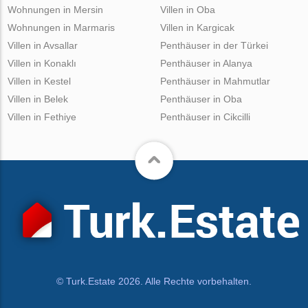
Wohnungen in Mersin
Villen in Oba
Wohnungen in Marmaris
Villen in Kargicak
Villen in Avsallar
Penthäuser in der Türkei
Villen in Konaklı
Penthäuser in Alanya
Villen in Kestel
Penthäuser in Mahmutlar
Villen in Belek
Penthäuser in Oba
Villen in Fethiye
Penthäuser in Cikcilli
© Turk.Estate 2026. Alle Rechte vorbehalten.