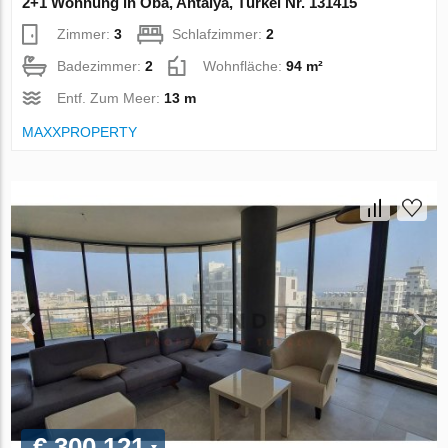
2+1 Wohnung in Oba, Antalya, Türkei Nr. 131415
Zimmer:
3
Schlafzimmer:
2
Badezimmer:
2
Wohnfläche:
94 m²
Entf. Zum Meer:
13 m
MAXXPROPERTY
€ 300 121