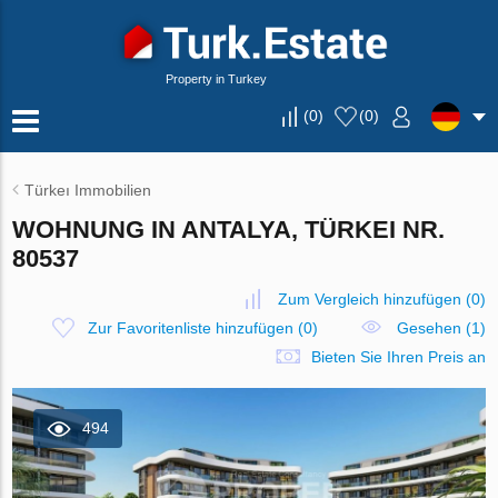
Property in Turkey
(
0
)
(
0
)
Türkeı Immobilien
WOHNUNG IN ANTALYA, TÜRKEI NR.
80537
Zum Vergleich hinzufügen
(
0
)
Zur Favoritenliste hinzufügen
(
0
)
Gesehen (1)
Bieten Sie Ihren Preis an
494