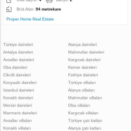
Brüt Alan:
94 metrekare
Proper Home Real Estate
Türkiye daireleri
Alanya daireleri
Antalya daireleri
Mahmutlar daireleri
Avsallar daireleri
Kargıcak daireleri
Oba daireleri
Kemer daireleri
Cikcilli daireleri
Fethiye daireleri
Konyaaltı daireleri
Türkiye villaları
İstanbul daireleri
Alanya villaları
Konaklı daireleri
Mahmutlar villaları
Mersin daireleri
Oba villaları
Marmaris daireleri
Kargıcak villaları
Avsallar villaları
Türkiye çatı katları
Konaklı villaları
Alanya çatı katları