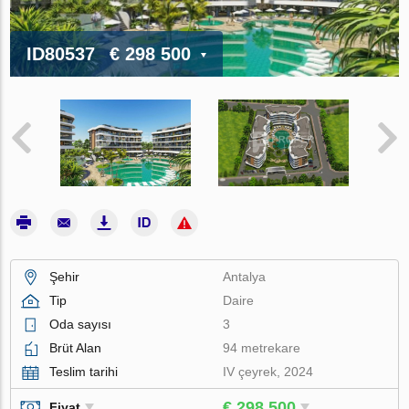
ID80537
€ 298 500
Şehir
Antalya
Tip
Daire
Oda sayısı
3
Brüt Alan
94 metrekare
Teslim tarihi
IV çeyrek, 2024
€ 298 500
Fiyat