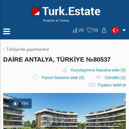
Property in Turkey
(
0
)
(
0
)
Türkiye'de gayrimenkul
DAIRE ANTALYA, TÜRKIYE №80537
Karşılaştırma listesine ekle
(
0
)
Favori listesine ekle
(
0
)
Görüldü (1)
Fiyatını teklif et
494