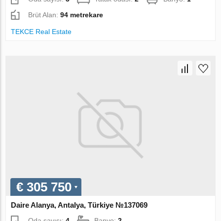
Brüt Alan:
94 metrekare
TEKCE Real Estate
€ 305 750
Daire Alanya, Antalya, Türkiye №137069
Oda sayısı:
4
Banyo:
2