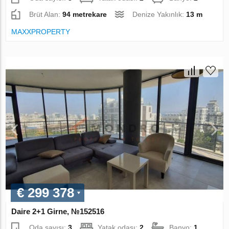
Brüt Alan:
94 metrekare
Denize Yakınlık:
13 m
MAXXPROPERTY
€ 299 378
Daire 2+1 Girne, №152516
Oda sayısı:
3
Yatak odası:
2
Banyo:
1