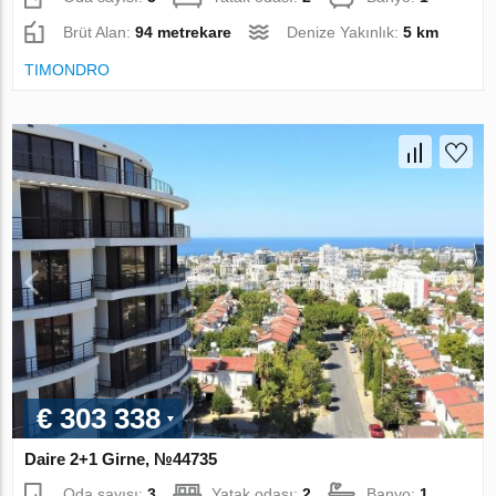
Brüt Alan:
94 metrekare
Denize Yakınlık:
5 km
TIMONDRO
€ 303 338
Daire 2+1 Girne, №44735
Oda sayısı:
3
Yatak odası:
2
Banyo:
1