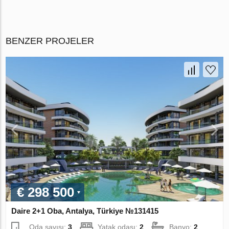
BENZER PROJELER
€ 298 500
Daire 2+1 Oba, Antalya, Türkiye №131415
Oda sayısı:
3
Yatak odası:
2
Banyo:
2