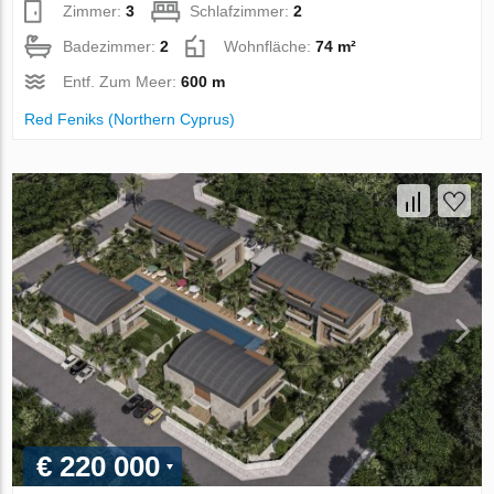
Zimmer:
3
Schlafzimmer:
2
Badezimmer:
2
Wohnfläche:
74 m²
Entf. Zum Meer:
600 m
Red Feniks (Northern Cyprus)
€ 220 000