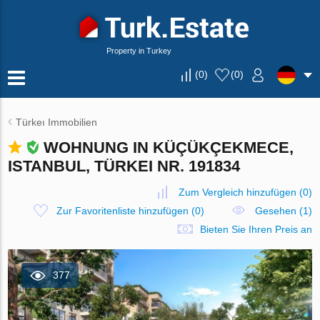
Property in Turkey
(
0
)
(
0
)
Türkeı Immobilien
WOHNUNG IN KÜÇÜKÇEKMECE,
ISTANBUL, TÜRKEI NR. 191834
Zum Vergleich hinzufügen
(
0
)
Zur Favoritenliste hinzufügen
(
0
)
Gesehen (1)
Bieten Sie Ihren Preis an
377