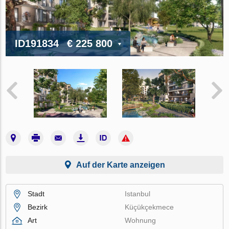
ID191834
€ 225 800
Auf der Karte anzeigen
Stadt
Istanbul
Bezirk
Küçükçekmece
Art
Wohnung