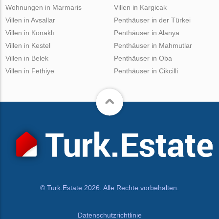
Wohnungen in Marmaris
Villen in Kargicak
Villen in Avsallar
Penthäuser in der Türkei
Villen in Konaklı
Penthäuser in Alanya
Villen in Kestel
Penthäuser in Mahmutlar
Villen in Belek
Penthäuser in Oba
Villen in Fethiye
Penthäuser in Cikcilli
© Turk.Estate 2026. Alle Rechte vorbehalten.
Datenschutzrichtlinie