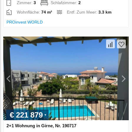
Zimmer:
3
Schlafzimmer:
2
Wohnfläche:
74 m²
Entf. Zum Meer:
3.3 km
PROinvest WORLD
€ 221 879
2+1 Wohnung in Girne, Nr. 190717