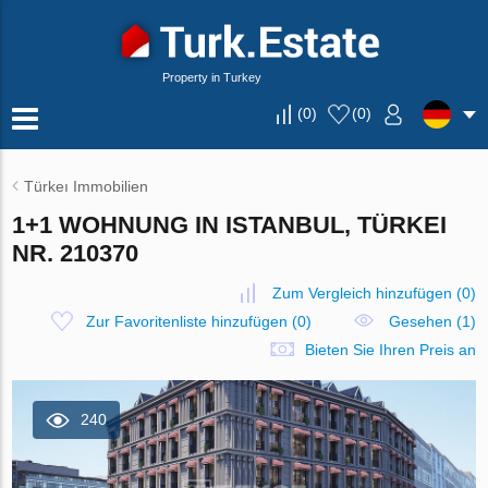
Property in Turkey
(
0
)
(
0
)
Türkeı Immobilien
1+1 WOHNUNG IN ISTANBUL, TÜRKEI
NR. 210370
Zum Vergleich hinzufügen
(
0
)
Zur Favoritenliste hinzufügen
(
0
)
Gesehen (1)
Bieten Sie Ihren Preis an
240