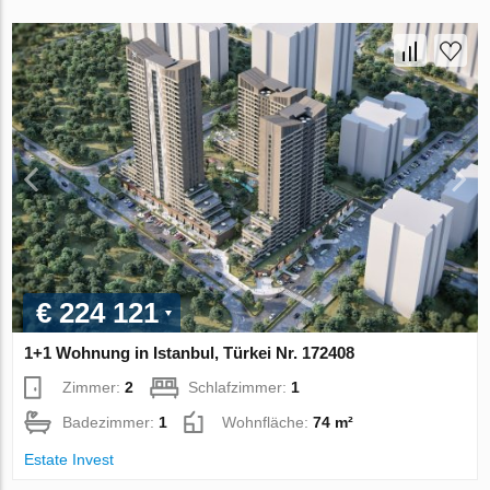
€ 224 121
1+1 Wohnung in Istanbul, Türkei Nr. 172408
Zimmer:
2
Schlafzimmer:
1
Badezimmer:
1
Wohnfläche:
74 m²
Estate Invest