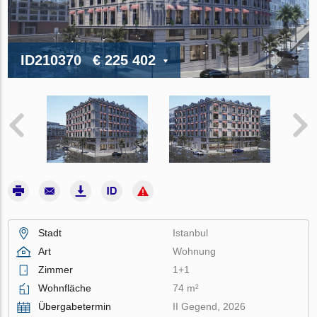
ID210370
€ 225 402
Stadt
Istanbul
Art
Wohnung
Zimmer
1+1
Wohnfläche
74 m²
Übergabetermin
II Gegend, 2026