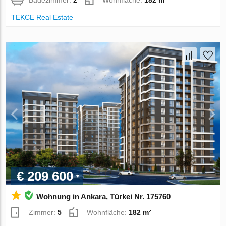
Badezimmer:
2
Wohnfläche:
182 m²
TEKCE Real Estate
€ 209 600
Wohnung in Ankara, Türkei Nr. 175760
Zimmer:
5
Wohnfläche:
182 m²