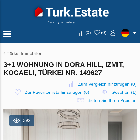
Property in Turkey
(
0
)
(
0
)
Türkeı Immobilien
3+1 WOHNUNG IN DORA HILL, IZMIT,
KOCAELI, TÜRKEI NR. 149627
Zum Vergleich hinzufügen
(
0
)
Zur Favoritenliste hinzufügen
(
0
)
Gesehen (1)
Bieten Sie Ihren Preis an
392