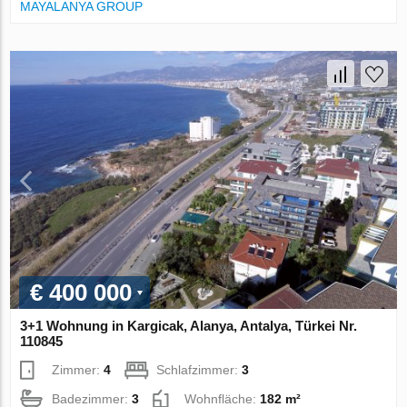
MAYALANYA GROUP
€ 400 000
3+1 Wohnung in Kargicak, Alanya, Antalya, Türkei Nr.
110845
Zimmer:
4
Schlafzimmer:
3
Badezimmer:
3
Wohnfläche:
182 m²