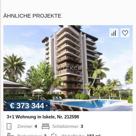
ÄHNLICHE PROJEKTE
€ 373 344
3+1 Wohnung in Iskele, Nr. 212598
Zimmer:
4
Schlafzimmer:
3