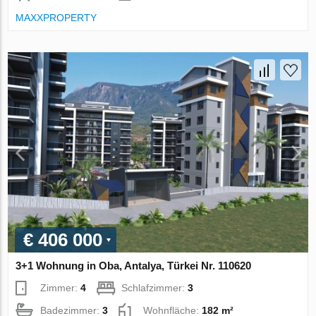
MAXXPROPERTY
€ 406 000
3+1 Wohnung in Oba, Antalya, Türkei Nr. 110620
Zimmer:
4
Schlafzimmer:
3
Badezimmer:
3
Wohnfläche:
182 m²