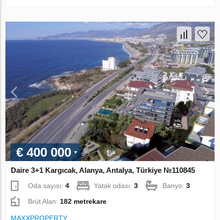
€ 400 000
Daire 3+1 Kargıcak, Alanya, Antalya, Türkiye №110845
Oda sayısı:
4
Yatak odası:
3
Banyo:
3
Brüt Alan:
182 metrekare
MAXXPROPERTY