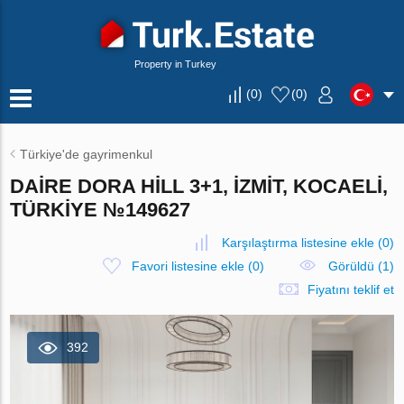
Property in Turkey
(
0
)
(
0
)
Türkiye'de gayrimenkul
DAIRE DORA HILL 3+1, İZMIT, KOCAELI,
TÜRKIYE №149627
Karşılaştırma listesine ekle
(
0
)
Favori listesine ekle
(
0
)
Görüldü (1)
Fiyatını teklif et
392