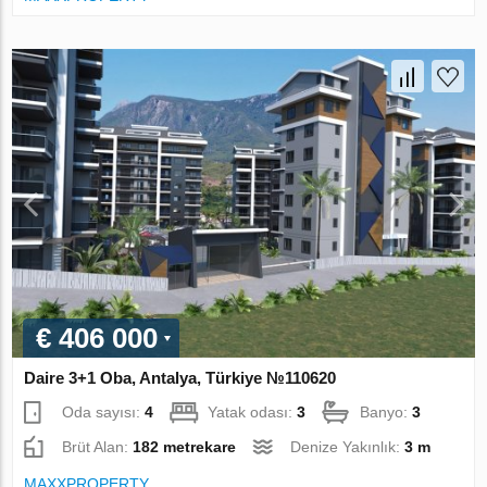
€ 406 000
Daire 3+1 Oba, Antalya, Türkiye №110620
Oda sayısı:
4
Yatak odası:
3
Banyo:
3
Brüt Alan:
182 metrekare
Denize Yakınlık:
3 m
MAXXPROPERTY