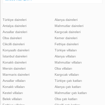
Türkiye daireleri
Alanya daireleri
Antalya daireleri
Mahmutlar daireleri
Avsallar daireleri
Kargıcak daireleri
Oba daireleri
Kemer daireleri
Cikcilli daireleri
Fethiye daireleri
Konyaaltı daireleri
Türkiye villaları
İstanbul daireleri
Alanya villaları
Konaklı daireleri
Mahmutlar villaları
Mersin daireleri
Oba villaları
Marmaris daireleri
Kargıcak villaları
Avsallar villaları
Türkiye çatı katları
Konaklı villaları
Alanya çatı katları
Kestel villaları
Mahmutlar çatı katları
Belek villaları
Oba çatı katları
Fethiye villaları
Cikcilli çatı katları