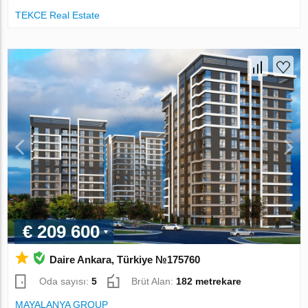
TEKCE Real Estate
€ 209 600
Daire Ankara, Türkiye №175760
Oda sayısı:
5
Brüt Alan:
182 metrekare
MAYALANYA GROUP