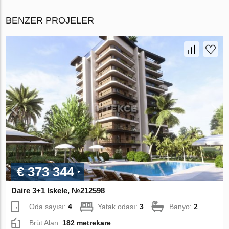
BENZER PROJELER
€ 373 344
Daire 3+1 Iskele, №212598
Oda sayısı:
4
Yatak odası:
3
Banyo:
2
Brüt Alan:
182 metrekare