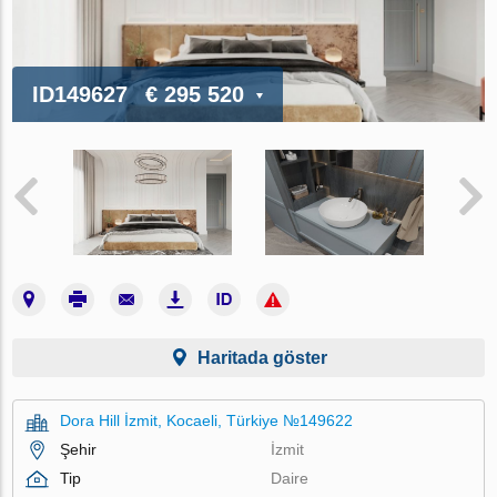
ID149627
€ 295 520
Haritada göster
Dora Hill İzmit, Kocaeli, Türkiye №149622
Şehir
İzmit
Tip
Daire