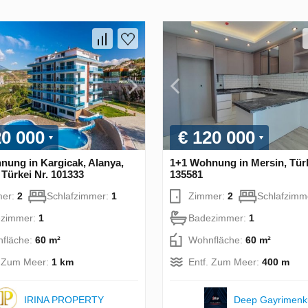
20 000
€ 120 000
nung in Kargicak, Alanya,
1+1 Wohnung in Mersin, Türk
 Türkei Nr. 101333
135581
mer:
2
Schlafzimmer:
1
Zimmer:
2
Schlafzimm
zimmer:
1
Badezimmer:
1
fläche:
60 m²
Wohnfläche:
60 m²
. Zum Meer:
1 km
Entf. Zum Meer:
400 m
IRINA PROPERTY
Deep Gayrimenk