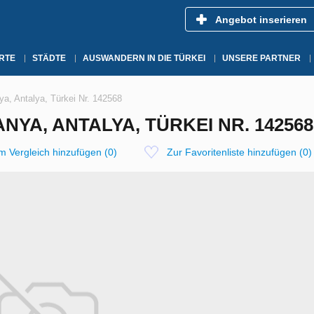
Angebot inserieren
RTE
STÄDTE
AUSWANDERN IN DIE TÜRKEI
UNSERE PARTNER
ya, Antalya, Türkei Nr. 142568
YA, ANTALYA, TÜRKEI NR. 142568
m Vergleich hinzufügen
(
0
)
Zur Favoritenliste hinzufügen
(
0
)