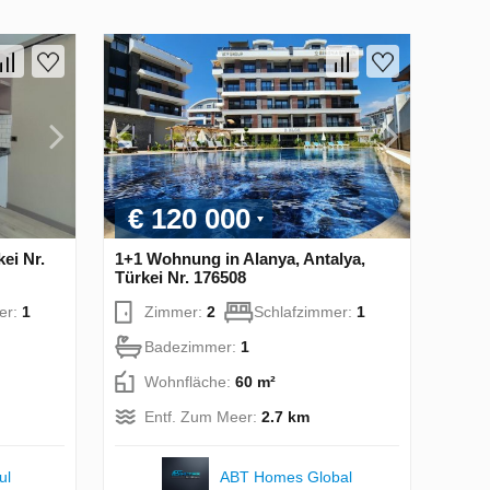
€ 120 000
ei Nr.
1+1 Wohnung in Alanya, Antalya,
Türkei Nr. 176508
er:
1
Zimmer:
2
Schlafzimmer:
1
Badezimmer:
1
Wohnfläche:
60 m²
Entf. Zum Meer:
2.7 km
ul
ABT Homes Global