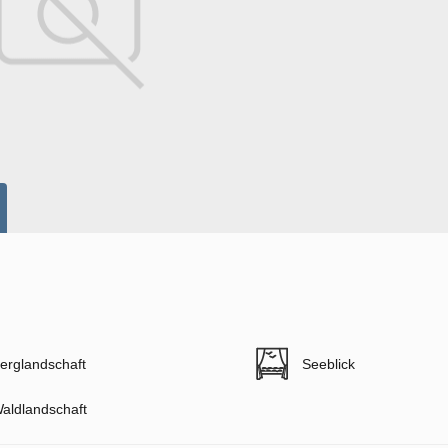
erglandschaft
Seeblick
aldlandschaft