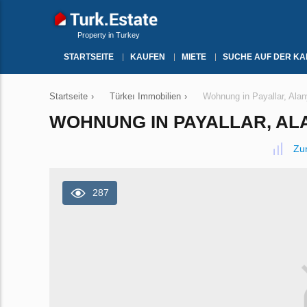
Property in Turkey
STARTSEITE
KAUFEN
MIETE
SUCHE AUF DER KA
Startseite
›
Türkeı Immobilien
›
Wohnung in Payallar, Alan
WOHNUNG IN PAYALLAR, ALAN
Zu
287