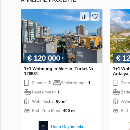
ÄHNLICHE PROJEKTE
€ 120 000
€ 1
1+1 Wohnung in Mersin, Türkei Nr.
1+1 Woh
120931
Antalya,
Zimmer:
2
Schlafzimmer:
1
Zim
Badezimmer:
1
Bade
Wohnfläche:
60 m²
Wohn
Entf. Zum Meer:
400 m
Entf
Deep Gayrimenkul