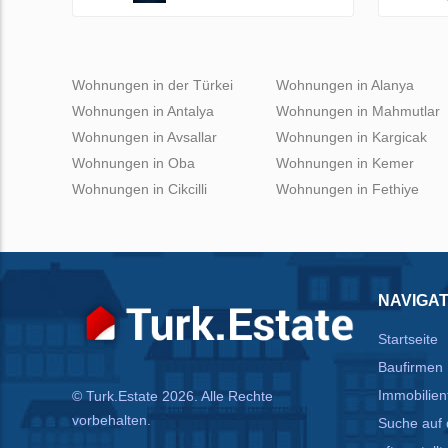
Wohnungen in der Türkei
Wohnungen in Alanya
Wohnungen in Antalya
Wohnungen in Mahmutlar
Wohnungen in Avsallar
Wohnungen in Kargicak
Wohnungen in Oba
Wohnungen in Kemer
Wohnungen in Cikcilli
Wohnungen in Fethiye
NAVIGAT
Startseite
Baufirmen
Immobilien
© Turk.Estate 2026. Alle Rechte
vorbehalten.
Suche auf 