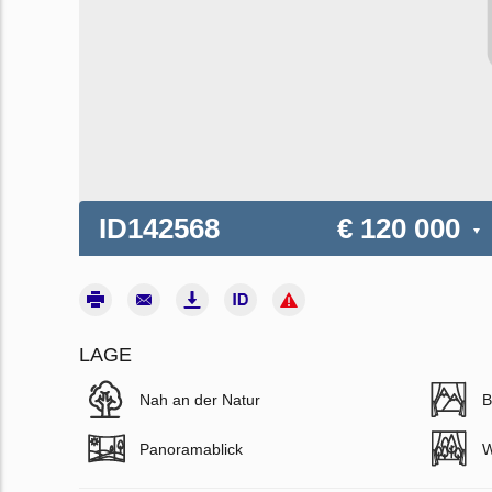
ID142568
€ 120 000
LAGE
Nah an der Natur
B
Panoramablick
W