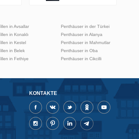
illen in Avsallar
Penthäuser in der Türkei
illen in Konaklı
Penthäuser in Alanya
illen in Kestel
Penthäuser in Mahmutlar
illen in Belek
Penthäuser in Oba
illen in Fethiye
Penthäuser in Cikcilli
KONTAKTE