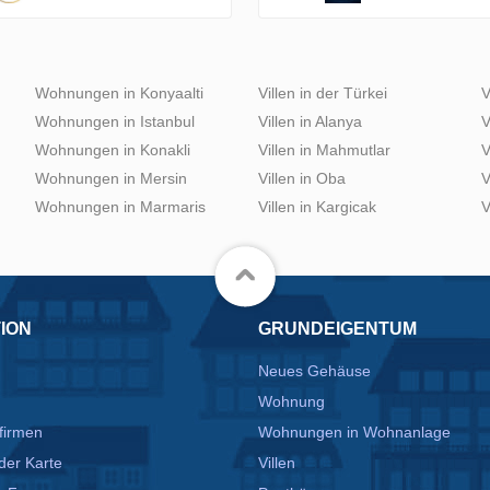
Wohnungen in Konyaalti
Villen in der Türkei
V
Wohnungen in Istanbul
Villen in Alanya
V
Wohnungen in Konakli
Villen in Mahmutlar
V
Wohnungen in Mersin
Villen in Oba
V
Wohnungen in Marmaris
Villen in Kargicak
V
ION
GRUNDEIGENTUM
Neues Gehäuse
Wohnung
firmen
Wohnungen in Wohnanlage
der Karte
Villen