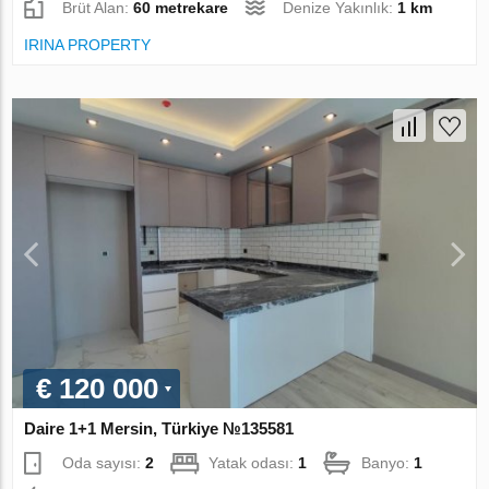
Brüt Alan:
60 metrekare
Denize Yakınlık:
1 km
IRINA PROPERTY
€ 120 000
Daire 1+1 Mersin, Türkiye №135581
Oda sayısı:
2
Yatak odası:
1
Banyo:
1