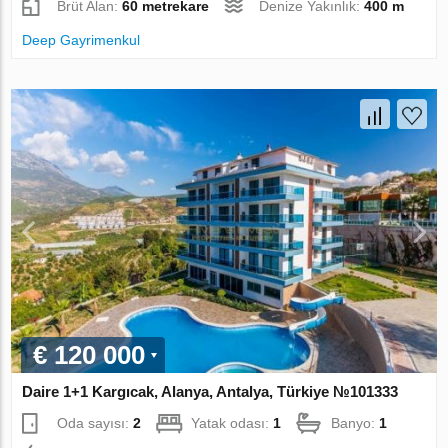
Brüt Alan:
60 metrekare
Denize Yakınlık:
400 m
Deep Gayrimenkul
€ 120 000
Daire 1+1 Kargıcak, Alanya, Antalya, Türkiye №101333
Oda sayısı:
2
Yatak odası:
1
Banyo:
1