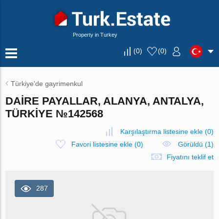
Property in Turkey
(
0
)
(
0
)
Türkiye'de gayrimenkul
DAIRE PAYALLAR, ALANYA, ANTALYA,
TÜRKIYE №142568
Karşılaştırma listesine ekle
(
0
)
Favori listesine ekle
(
0
)
Görüldü (1)
Fiyatını teklif et
287