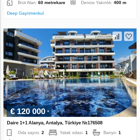
Brüt Alan:
60 metrekare
Denize Yakınlık:
400 m
Deep Gayrimenkul
€ 120 000
Daire 1+1 Alanya, Antalya, Türkiye №176508
Oda sayısı:
2
Yatak odası:
1
Banyo:
1