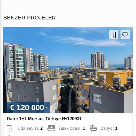
BENZER PROJELER
€ 120 000
Daire 1+1 Mersin, Türkiye №120931
Oda sayısı:
2
Yatak odası:
1
Banyo:
1