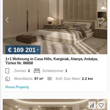
€ 169 201
1+1 Wohnung in Casa Hills, Kargicak, Alanya, Antalya,
Türkei Nr. 86858
Zimmer:
2
Schlafzimmer:
1
Wohnfläche:
97 m²
Entf. Zum Meer:
2.2 km
Roma Property