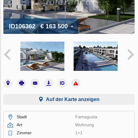
ID106362
€ 163 500
Auf der Karte anzeigen
Stadt
Famagusta
Art
Wohnung
Zimmer
1+1