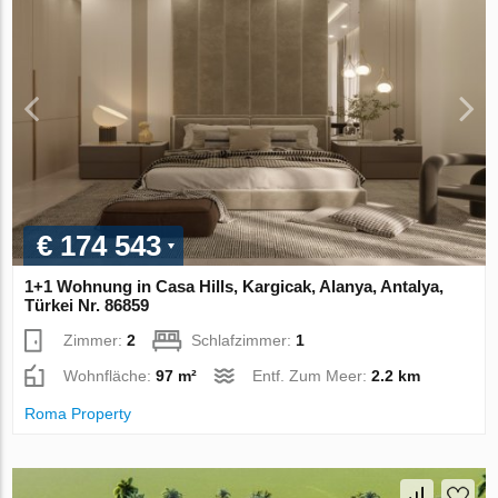
€ 174 543
1+1 Wohnung in Casa Hills, Kargicak, Alanya, Antalya,
Türkei Nr. 86859
Zimmer:
2
Schlafzimmer:
1
Wohnfläche:
97 m²
Entf. Zum Meer:
2.2 km
Roma Property