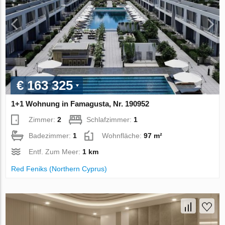
€ 163 325
1+1 Wohnung in Famagusta, Nr. 190952
Zimmer:
2
Schlafzimmer:
1
Badezimmer:
1
Wohnfläche:
97 m²
Entf. Zum Meer:
1 km
Red Feniks (Northern Cyprus)