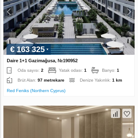
€ 163 325
Daire 1+1 Gazimağusa, №190952
Oda sayısı:
2
Yatak odası:
1
Banyo:
1
Brüt Alan:
97 metrekare
Denize Yakınlık:
1 km
Red Feniks (Northern Cyprus)