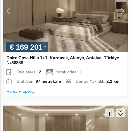
€ 169 201
Daire Casa Hills 1+1, Kargıcak, Alanya, Antalya, Türkiye
№86858
Oda sayısı:
2
Yatak odası:
1
Brüt Alan:
97 metrekare
Denize Yakınlık:
2.2 km
Roma Property