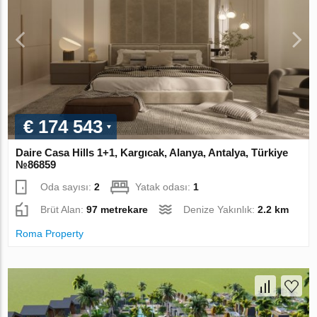
€ 174 543
Daire Casa Hills 1+1, Kargıcak, Alanya, Antalya, Türkiye
№86859
Oda sayısı:
2
Yatak odası:
1
Brüt Alan:
97 metrekare
Denize Yakınlık:
2.2 km
Roma Property