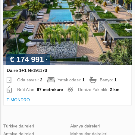
€ 174 991
Daire 1+1 №191170
Oda sayısı:
2
Yatak odası:
1
Banyo:
1
Brüt Alan:
97 metrekare
Denize Yakınlık:
2 km
TIMONDRO
Türkiye daireleri
Alanya daireleri
Antalya daireleri
Mahmutlar daireleri