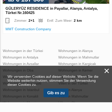
GÜLERYÜZ RESIDENCE in Payallar, Alanya, Antalya,
Türkei Nr.160425
Zimmer:
2+1
Entf. Zum Meer:
2 km
MMT Construction Company
Wohnungen in der Türkei
Wohnungen in Alanya
Wohnungen in Antalya
Wohnungen in Mahmutlar
Wohnungen in Avsallar
Wohnungen in Kargicak
×
Wohnungen in Oba
Wohnungen in Kemer
Wir verwenden Cookies auf dieser Website. Wenn Sie die
Wohnungen in Cikcilli
Wohnungen in Fethiye
Website weiterhin nutzen, stimmen Sie der Verwendung
Wohnungen in Konyaalti
Villen in der Türkei
dieser Cookies zu.
Wohnungen in Istanbul
Villen in Alanya
Gib es zu
Wohnungen in Konakli
Villen in Mahmutlar
Wohnungen in Mersin
Villen in Oba
Wohnungen in Marmaris
Villen in Kargicak