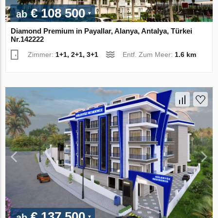
€ 108 500
ab
Diamond Premium in Payallar, Alanya, Antalya, Türkei
Nr.142222
Zimmer:
1+1, 2+1, 3+1
Entf. Zum Meer:
1.6 km
€ 137 500
ab