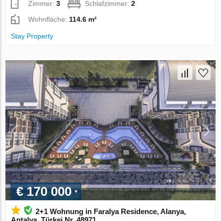
Zimmer:
3
Schlafzimmer:
2
Wohnfläche:
114.6 m²
Stay Property
€ 170 000
2+1 Wohnung in Faralya Residence, Alanya,
Antalya, Türkei Nr. 48971