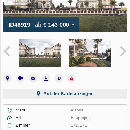
ID48919
ab
€ 143 000
Auf der Karte anzeigen
Stadt
Alanya
Art
Bauprojekt
Zimmer
1+1, 2+1