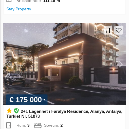
Bruksområde:
111.15 m
Stay Property
€ 175 000
2+1 Lägenhet i Faralya Residence, Alanya, Antalya,
Turkiet Nr. 51873
Rum:
3
Sovrum:
2