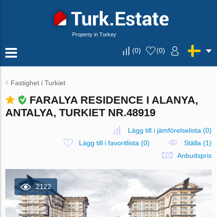
Property in Turkey
(
0
)
(
0
)
Fastighet i Turkiet
FARALYA RESIDENCE I ALANYA,
ANTALYA, TURKIET NR.48919
Lägg till i jämförelselista
(
0
)
Lägg till i favoritlista
(
0
)
Ställa (1)
Anbudspris
2122