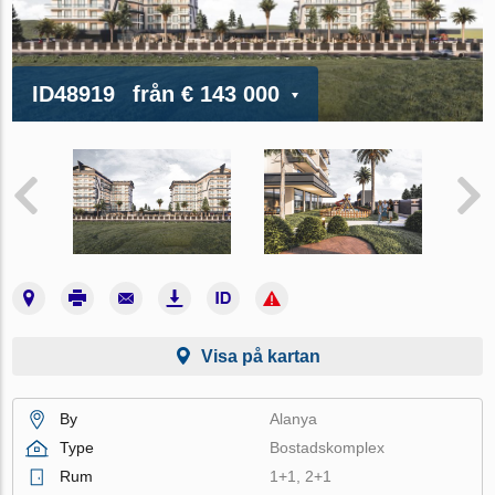
ID48919
från
€ 143 000
Visa på kartan
By
Alanya
Type
Bostadskomplex
Rum
1+1, 2+1