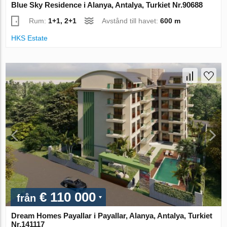
Blue Sky Residence i Alanya, Antalya, Turkiet Nr.90688
Rum:
1+1, 2+1
Avstånd till havet:
600 m
HKS Estate
€ 110 000
från
Dream Homes Payallar i Payallar, Alanya, Antalya, Turkiet
Nr.141117