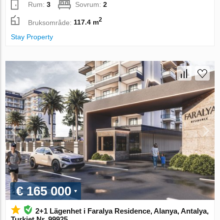
Rum:
3
Sovrum:
2
2
Bruksområde:
117.4 m
Stay Property
€ 165 000
2+1 Lägenhet i Faralya Residence, Alanya, Antalya,
Turkiet Nr. 99925