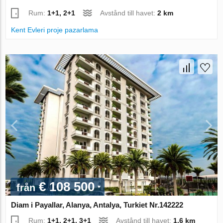
Rum:
1+1, 2+1
Avstånd till havet:
2 km
Kent Evleri proje pazarlama
€ 108 500
från
Diam i Payallar, Alanya, Antalya, Turkiet Nr.142222
Rum:
1+1, 2+1, 3+1
Avstånd till havet:
1.6 km