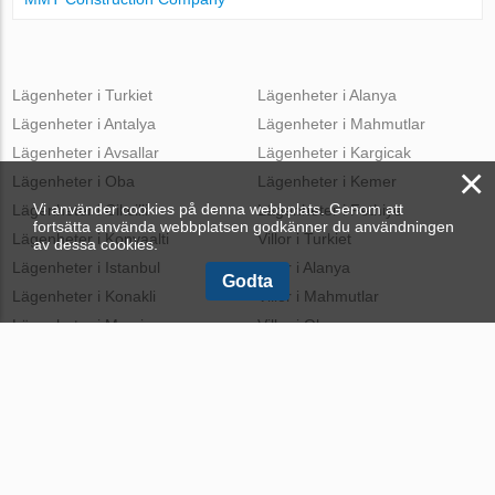
Lägenheter i Turkiet
Lägenheter i Alanya
Lägenheter i Antalya
Lägenheter i Mahmutlar
Lägenheter i Avsallar
Lägenheter i Kargicak
×
Lägenheter i Oba
Lägenheter i Kemer
Vi använder cookies på denna webbplats. Genom att
Lägenheter i Cikcilli
Lägenheter i Fethiye
fortsätta använda webbplatsen godkänner du användningen
Lägenheter i Konyaalti
Villor i Turkiet
av dessa cookies.
Lägenheter i Istanbul
Villor i Alanya
Godta
Lägenheter i Konakli
Villor i Mahmutlar
Lägenheter i Mersin
Villor i Oba
Lägenheter i Marmaris
Villor i Kargicak
Villor i Avsallar
Takvåningar i Turkiet
Villor i Konakli
Takvåningar i Alanya
Villor i Kestel
Takvåningar i Mahmutlar
Villor i Belek
Takvåningar i Oba