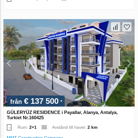
€ 137 500
från
GÜLERYÜZ RESIDENCE i Payallar, Alanya, Antalya,
Turkiet Nr.160425
Rum:
2+1
Avstånd till havet:
2 km
MMT Construction Company