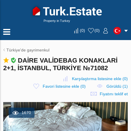
Property in Turkey
(
0
)
(
0
)
Türkiye'de gayrimenkul
DAIRE VALIDEBAG KONAKLARI
2+1, İSTANBUL, TÜRKIYE №71082
Karşılaştırma listesine ekle
(
0
)
Favori listesine ekle
(
0
)
Görüldü (1)
Fiyatını teklif et
1670