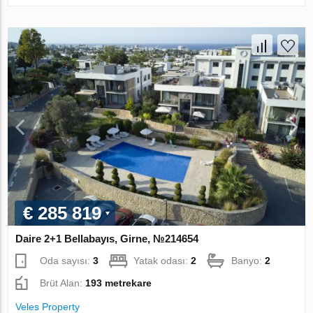
€ 285 819
Daire 2+1 Bellabayıs, Girne, №214654
Oda sayısı:
3
Yatak odası:
2
Banyo:
2
Brüt Alan:
193 metrekare
Veles Property