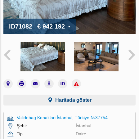
ID71082
€ 942 192
Haritada göster
Validebag Konaklari İstanbul, Türkiye №37754
Şehir
İstanbul
Tip
Daire