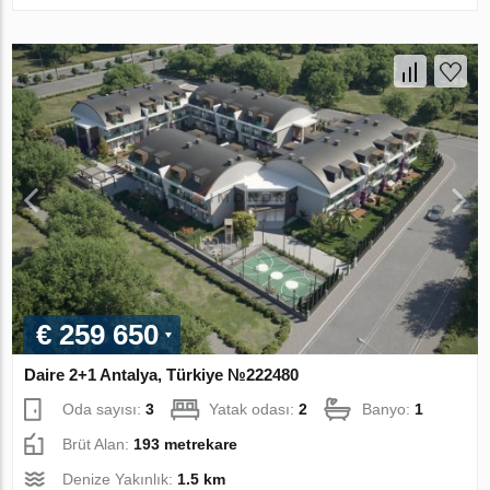
€ 259 650
Daire 2+1 Antalya, Türkiye №222480
Oda sayısı:
3
Yatak odası:
2
Banyo:
1
Brüt Alan:
193 metrekare
Denize Yakınlık:
1.5 km