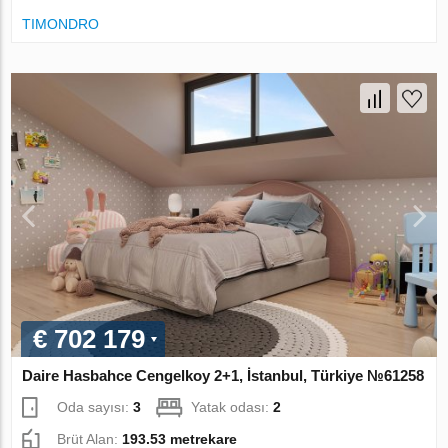
TIMONDRO
€ 702 179
Daire Hasbahce Cengelkoy 2+1, İstanbul, Türkiye №61258
Oda sayısı:
3
Yatak odası:
2
Brüt Alan:
193.53 metrekare