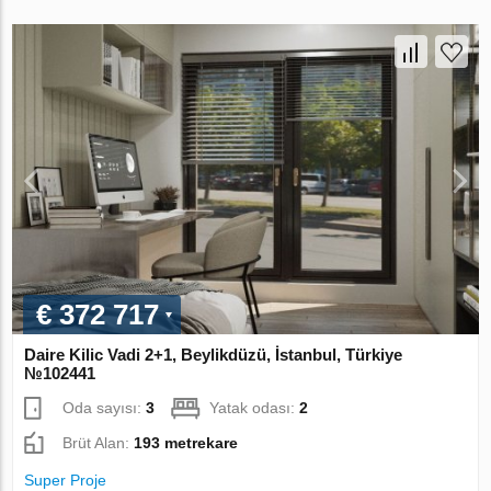
€ 372 717
Daire Kilic Vadi 2+1, Beylikdüzü, İstanbul, Türkiye
№102441
Oda sayısı:
3
Yatak odası:
2
Brüt Alan:
193 metrekare
Super Proje