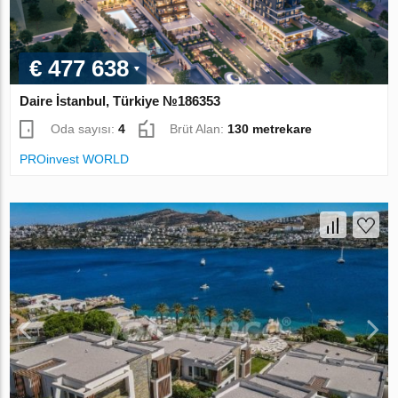
€ 477 638
Daire İstanbul, Türkiye №186353
Oda sayısı:
4
Brüt Alan:
130 metrekare
PROinvest WORLD