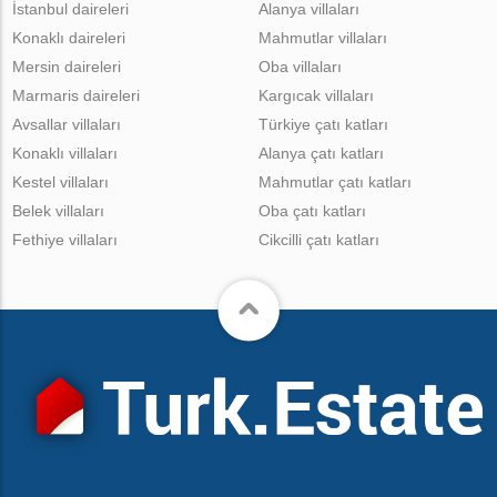
İstanbul daireleri
Alanya villaları
Konaklı daireleri
Mahmutlar villaları
Mersin daireleri
Oba villaları
Marmaris daireleri
Kargıcak villaları
Avsallar villaları
Türkiye çatı katları
Konaklı villaları
Alanya çatı katları
Kestel villaları
Mahmutlar çatı katları
Belek villaları
Oba çatı katları
Fethiye villaları
Cikcilli çatı katları