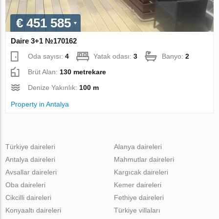
€ 451 585
Daire 3+1 №170162
Oda sayısı:
4
Yatak odası:
3
Banyo:
2
Brüt Alan:
130 metrekare
Denize Yakınlık:
100 m
Property in Antalya
Türkiye daireleri
Alanya daireleri
Antalya daireleri
Mahmutlar daireleri
Avsallar daireleri
Kargıcak daireleri
Oba daireleri
Kemer daireleri
Cikcilli daireleri
Fethiye daireleri
Konyaaltı daireleri
Türkiye villaları