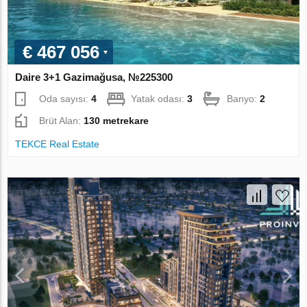
€ 467 056
Daire 3+1 Gazimağusa, №225300
Oda sayısı:
4
Yatak odası:
3
Banyo:
2
Brüt Alan:
130 metrekare
TEKCE Real Estate