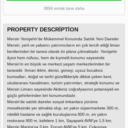
3856 emlak tane daha
PROPERTY DESCRIPTION
Mersin Yenişehir'de Mükemmel Konumda Satılık Yeni Daireler
Mersin; yerli ve yabancı yatırımcıların en çok tercih ettiği liman
kentlerinden bir tanesi olarak ön plana çıkmaktadır. Yenişehir
ilçesi hem nüfusu, hem de kıymetli konumu sayesinde
Mersin'in en büyük ve merkezi yaşam merkezlerinden bir
tanesidir. Ilıman iklimi, denizi, güneşi, uçsuz bucaksız
kumsalları, doğal ve tarihi güzellikleriyle dikkat çeken kent,
uluslararası havalimanı, turizm yatırımları, stratejik konumu ve
Mersin Limanı sayesinde Akdeniz coğrafyasının potansiyeli en
güçlü şehirlerinden biri konumundadır.
Mersin'de satılık daireler sosyal imkanlara yürüme
mesafesinde yer almakta olup, en yakın süpermarkete 300 m,
nitelikli hastane ve sağlık kuruluşlarına 800 m, en yakın
restorana 900 m, kafelere 1 km, Sayapark AVM'ye 1,5 km,
Mersin Marina'ya 3 km, Forum AVM'ye 5 km, Çukurova