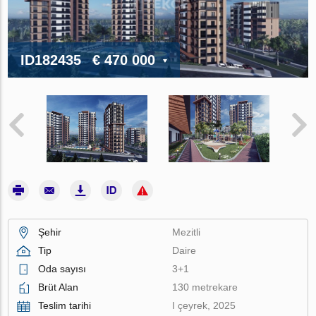
ID182435
€ 470 000
Şehir
Mezitli
Tip
Daire
Oda sayısı
3+1
Brüt Alan
130 metrekare
Teslim tarihi
I çeyrek, 2025