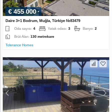
€ 455 000
Daire 3+1 Bodrum, Muğla, Türkiye №83479
Oda sayısı:
4
Yatak odası:
3
Banyo:
2
Brüt Alan:
130 metrekare
Tolerance Homes