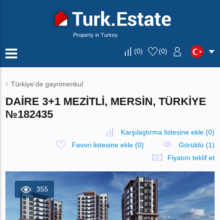
Property in Turkey
(
0
)
(
0
)
Türkiye'de gayrimenkul
DAIRE 3+1 MEZITLI, MERSIN, TÜRKIYE
№182435
Karşılaştırma listesine ekle
(
0
)
Favori listesine ekle
(
0
)
Görüldü (1)
Fiyatını teklif et
355