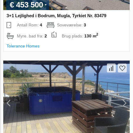
€ 453 500
3+1 Lejlighed i Bodrum, Mugla, Tyrkiet Nr. 83479
Antall Rom:
4
Soveværelse:
3
2
Myre. bad fra:
2
Brug plads:
130 m
Tolerance Homes