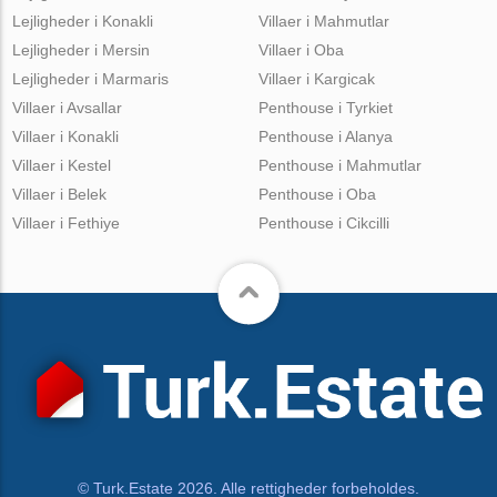
Lejligheder i Konakli
Villaer i Mahmutlar
Lejligheder i Mersin
Villaer i Oba
Lejligheder i Marmaris
Villaer i Kargicak
Villaer i Avsallar
Penthouse i Tyrkiet
Villaer i Konakli
Penthouse i Alanya
Villaer i Kestel
Penthouse i Mahmutlar
Villaer i Belek
Penthouse i Oba
Villaer i Fethiye
Penthouse i Cikcilli
© Turk.Estate 2026. Alle rettigheder forbeholdes.