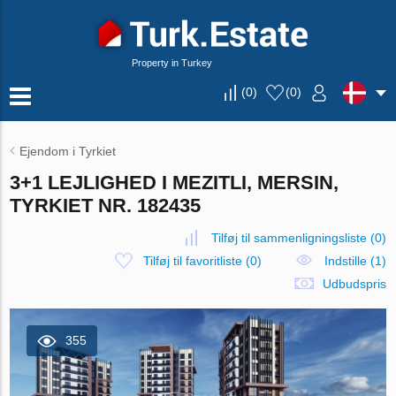
Property in Turkey
(
0
)
(
0
)
Ejendom i Tyrkiet
3+1 LEJLIGHED I MEZITLI, MERSIN,
TYRKIET NR. 182435
Tilføj til sammenligningsliste
(
0
)
Tilføj til favoritliste
(
0
)
Indstille (1)
Udbudspris
355