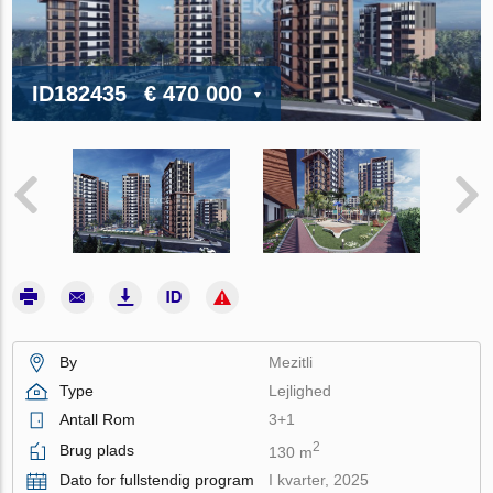
ID182435
€ 470 000
By
Mezitli
Type
Lejlighed
Antall Rom
3+1
2
Brug plads
130 m
Dato for fullstendig program
I kvarter, 2025