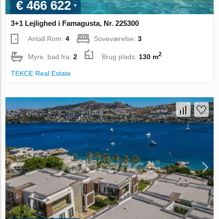
€ 466 622
3+1 Lejlighed i Famagusta, Nr. 225300
Antall Rom:
4
Soveværelse:
3
2
Myre. bad fra:
2
Brug plads:
130 m
TEKCE Real Estate