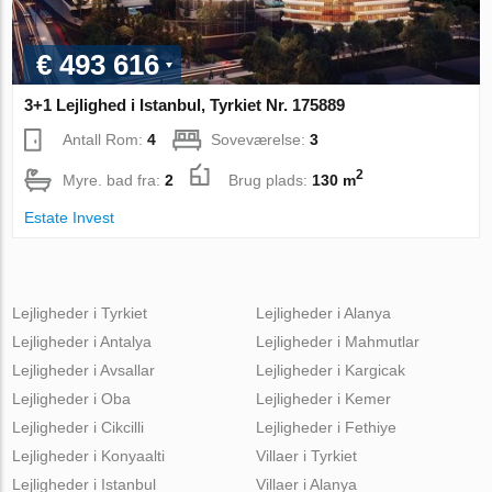
€ 493 616
3+1 Lejlighed i Istanbul, Tyrkiet Nr. 175889
Antall Rom:
4
Soveværelse:
3
2
Myre. bad fra:
2
Brug plads:
130 m
Estate Invest
Lejligheder i Tyrkiet
Lejligheder i Alanya
Lejligheder i Antalya
Lejligheder i Mahmutlar
Lejligheder i Avsallar
Lejligheder i Kargicak
Lejligheder i Oba
Lejligheder i Kemer
Lejligheder i Cikcilli
Lejligheder i Fethiye
Lejligheder i Konyaalti
Villaer i Tyrkiet
Lejligheder i Istanbul
Villaer i Alanya