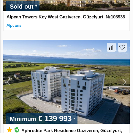
Sold out
Alpcan Towers Key West Gaziveren, Güzelyurt, №105935
Alpcans
€ 139 993
Minimum
Aphrodite Park Residence Gaziveren, Güzelyurt,