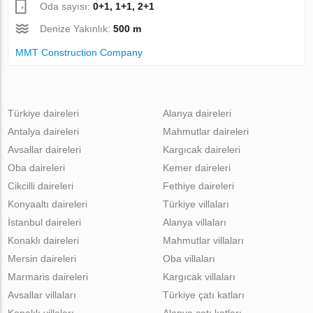
Oda sayısı:
0+1, 1+1, 2+1
Denize Yakınlık:
500 m
MMT Construction Company
Türkiye daireleri
Alanya daireleri
Antalya daireleri
Mahmutlar daireleri
Avsallar daireleri
Kargıcak daireleri
Oba daireleri
Kemer daireleri
Cikcilli daireleri
Fethiye daireleri
Konyaaltı daireleri
Türkiye villaları
İstanbul daireleri
Alanya villaları
Konaklı daireleri
Mahmutlar villaları
Mersin daireleri
Oba villaları
Marmaris daireleri
Kargıcak villaları
Avsallar villaları
Türkiye çatı katları