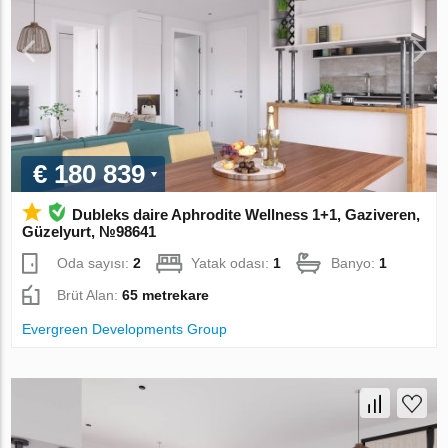
€ 180 839
Dubleks daire Aphrodite Wellness 1+1, Gaziveren,
Güzelyurt, №98641
Oda sayısı:
2
Yatak odası:
1
Banyo:
1
Brüt Alan:
65 metrekare
Evergreen Developments Group