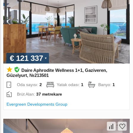
€ 121 337
Daire Aphrodite Wellness 1+1, Gaziveren,
Güzelyurt, №213501
Oda sayısı:
2
Yatak odası:
1
Banyo:
1
Brüt Alan:
37 metrekare
Evergreen Developments Group