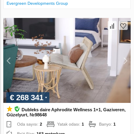
Evergreen Developments Group
€ 268 341
Dubleks daire Aphrodite Wellness 1+1, Gaziveren,
Güzelyurt, №98648
Oda sayısı:
2
Yatak odası:
1
Banyo:
1
Brüt Alan:
163 metrekare