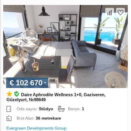
€ 102 670
Daire Aphrodite Wellness 1+0, Gaziveren,
Güzelyurt, №98649
Oda sayısı:
Stüdyo
Banyo:
1
Brüt Alan:
36 metrekare
Evergreen Developments Group