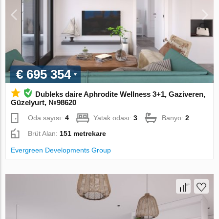
€ 695 354
Dubleks daire Aphrodite Wellness 3+1, Gaziveren,
Güzelyurt, №98620
Oda sayısı:
4
Yatak odası:
3
Banyo:
2
Brüt Alan:
151 metrekare
Evergreen Developments Group