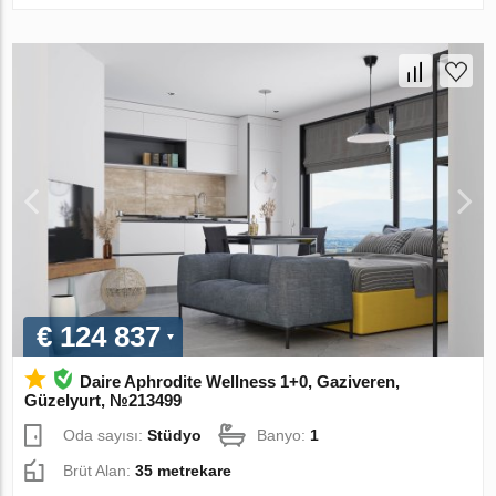
€ 124 837
Daire Aphrodite Wellness 1+0, Gaziveren,
Güzelyurt, №213499
Oda sayısı:
Stüdyo
Banyo:
1
Brüt Alan:
35 metrekare