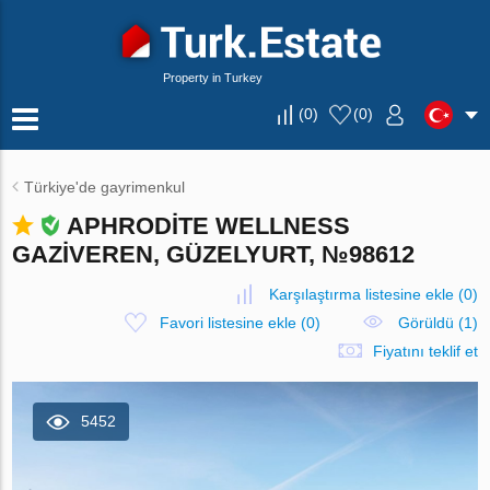
Property in Turkey
(
0
)
(
0
)
Türkiye'de gayrimenkul
APHRODITE WELLNESS
GAZIVEREN, GÜZELYURT, №98612
Karşılaştırma listesine ekle
(
0
)
Favori listesine ekle
(
0
)
Görüldü (1)
Fiyatını teklif et
5452