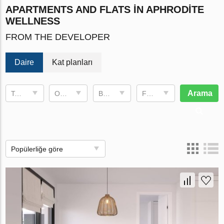
APARTMENTS AND FLATS IN APHRODITE
WELLNESS
FROM THE DEVELOPER
Daire
Kat planları
Arama
Teslim tarihi
Oda sayısı
Brüt Alan
Fiyat, €
Popülerliğe göre