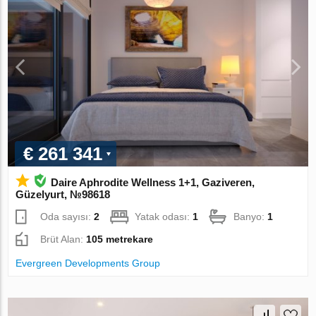
€ 261 341
Daire Aphrodite Wellness 1+1, Gaziveren,
Güzelyurt, №98618
Oda sayısı:
2
Yatak odası:
1
Banyo:
1
Brüt Alan:
105 metrekare
Evergreen Developments Group