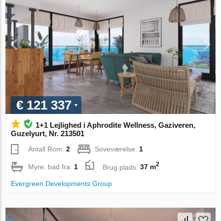
€ 121 337
1+1 Lejlighed i Aphrodite Wellness, Gaziveren,
Guzelyurt, Nr. 213501
Antall Rom:
2
Soveværelse:
1
2
Myre. bad fra:
1
Brug plads:
37 m
Evergreen Developments Group