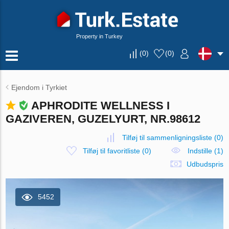
Property in Turkey
(
0
)
(
0
)
Ejendom i Tyrkiet
APHRODITE WELLNESS I
GAZIVEREN, GUZELYURT, NR.98612
Tilføj til sammenligningsliste
(
0
)
Tilføj til favoritliste
(
0
)
Indstille (1)
Udbudspris
5452