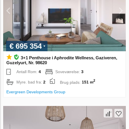
€ 695 354
3+1 Penthouse i Aphrodite Wellness, Gaziveren,
Guzelyurt, Nr. 98620
Antall Rom:
4
Soveværelse:
3
2
Myre. bad fra:
2
Brug plads:
151 m
Evergreen Developments Group