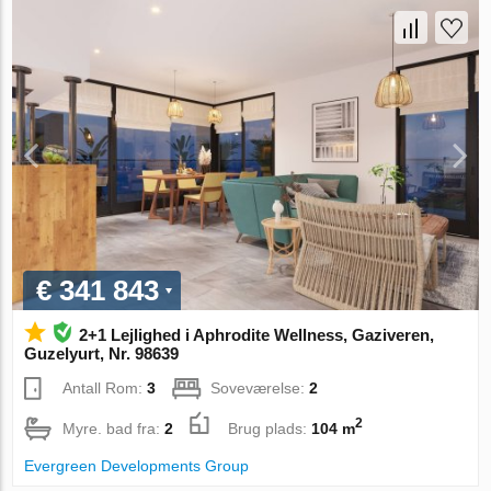
€ 341 843
2+1 Lejlighed i Aphrodite Wellness, Gaziveren,
Guzelyurt, Nr. 98639
Antall Rom:
3
Soveværelse:
2
2
Myre. bad fra:
2
Brug plads:
104 m
Evergreen Developments Group