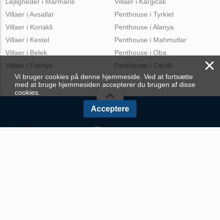
Lejligheder i Marmaris
Villaer i Kargicak
Villaer i Avsallar
Penthouse i Tyrkiet
Villaer i Konakli
Penthouse i Alanya
Villaer i Kestel
Penthouse i Mahmutlar
Villaer i Belek
Penthouse i Oba
×
Villaer i Fethiye
Penthouse i Cikcilli
Vi bruger cookies på denne hjemmeside. Ved at fortsætte
med at bruge hjemmesiden accepterer du brugen af disse
cookies.
Acceptere
© Turk.Estate 2026. Alle rettigheder forbeholdes.
Privacy policy