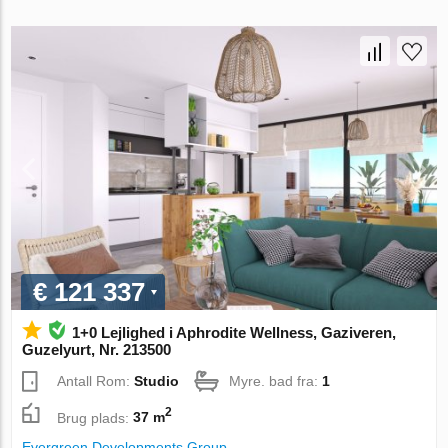
€ 121 337
1+0 Lejlighed i Aphrodite Wellness, Gaziveren,
Guzelyurt, Nr. 213500
Antall Rom:
Studio
Myre. bad fra:
1
2
Brug plads:
37 m
Evergreen Developments Group