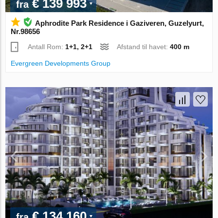
€ 139 993
fra
Aphrodite Park Residence i Gaziveren, Guzelyurt,
Nr.98656
Antall Rom:
1+1, 2+1
Afstand til havet:
400 m
Evergreen Developments Group
€ 134 160
fra