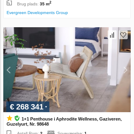
2
Brug plads:
35 m
Evergreen Developments Group
€ 268 341
1+1 Penthouse i Aphrodite Wellness, Gaziveren,
Guzelyurt, Nr. 98648
Antall Rom:
2
Soveværelse:
1