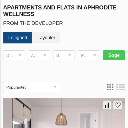
APARTMENTS AND FLATS IN APHRODITE
WELLNESS
FROM THE DEVELOPER
Lejlighed
Layouter
Søge
Dato for fullstendig program
Antall Rom
Brug plads
Pris, €
Popularitet