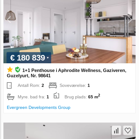
€ 180 839
1+1 Penthouse i Aphrodite Wellness, Gaziveren,
Guzelyurt, Nr. 98641
Antall Rom:
2
Soveværelse:
1
2
Myre. bad fra:
1
Brug plads:
65 m
Evergreen Developments Group