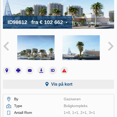
ID98612
fra
€ 102 662
Vis på kort
By
Gaziveren
Type
Boligkompleks
Antall Rom
1+0, 1+1, 2+1, 3+1