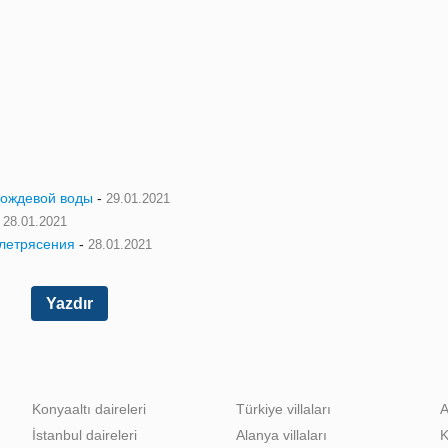
дождевой воды
-
29.01.2021
-
28.01.2021
млетрясения
-
28.01.2021
Yazdır
Konyaaltı daireleri
Türkiye villaları
A
İstanbul daireleri
Alanya villaları
K