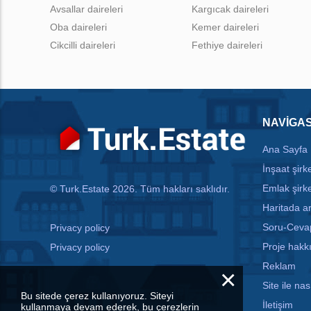
Avsallar daireleri
Kargıcak daireleri
Oba daireleri
Kemer daireleri
Cikcilli daireleri
Fethiye daireleri
NAVIGA
Ana Sayfa
İnşaat şirke
Emlak şirke
© Turk.Estate 2026. Tüm hakları saklıdır.
Haritada 
Soru-Ceva
Privacy policy
Proje hakk
Privacy policy
Reklam
×
Site ile nası
Bu sitede çerez kullanıyoruz. Siteyi
İletişim
kullanmaya devam ederek, bu çerezlerin