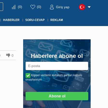
(
0
)
(
0
)
Giriş yap
HABERLER
SORU-CEVAP
REKLAM
Haberlere abone ol
0
0
Kişisel verilerin kullanım şartları kabulü
onaylıyorum
Abone ol