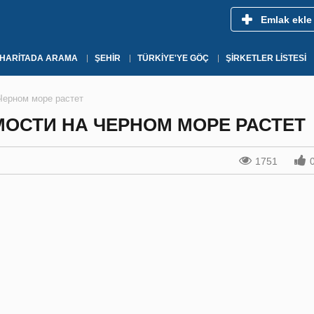
Emlak ekle
HARITADA ARAMA
ŞEHIR
TÜRKIYE'YE GÖÇ
ŞIRKETLER LISTESI
Черном море растет
ОСТИ НА ЧЕРНОМ МОРЕ РАСТЕТ
1751