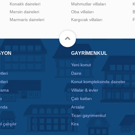
Konaklı daireleri
Mahmutlar villaları
K
Mersin daireleri
Oba villaları
B
Marmaris daireleri
Kargıcak villaları
F
SYON
GAYRIMENKUL
Yeni konut
tleri
Daire
tleri
Konut kompleksinde daireler
arama
Villalar & evler
p
Çatı katları
ında
Arsalar
Ticari gayrimenkul
l çalışılır
Kira