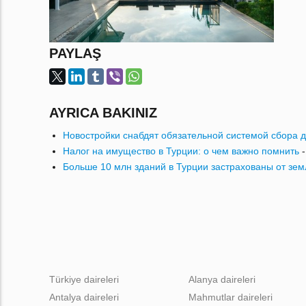
PAYLAŞ
AYRICA BAKINIZ
Новостройки снабдят обязательной системой сбора 
Налог на имущество в Турции: о чем важно помнить
Больше 10 млн зданий в Турции застрахованы от зе
Türkiye daireleri
Alanya daireleri
Antalya daireleri
Mahmutlar daireleri