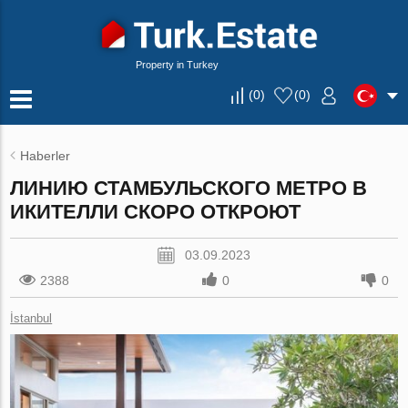
Property in Turkey
(
0
)
(
0
)
Haberler
ЛИНИЮ СТАМБУЛЬСКОГО МЕТРО В
ИКИТЕЛЛИ СКОРО ОТКРОЮТ
03.09.2023
2388
0
0
İstanbul