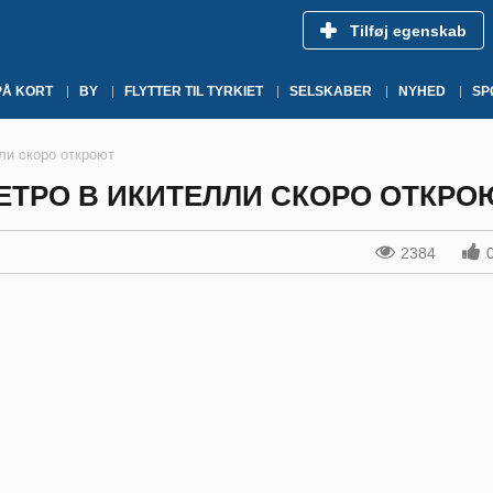
Tilføj egenskab
PÅ KORT
BY
FLYTTER TIL TYRKIET
SELSKABER
NYHED
SP
ли скоро откроют
ТРО В ИКИТЕЛЛИ СКОРО ОТКРО
2384