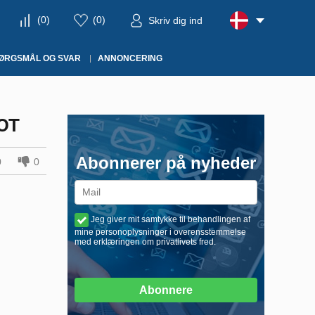
(
0
)
(
0
)
Skriv dig ind
ØRGSMÅL OG SVAR
ANNONCERING
ЮТ
Abonnerer på nyheder
0
0
Jeg giver mit samtykke til behandlingen af
mine personoplysninger i overensstemmelse
med erklæringen om privatlivets fred.
Abonnere