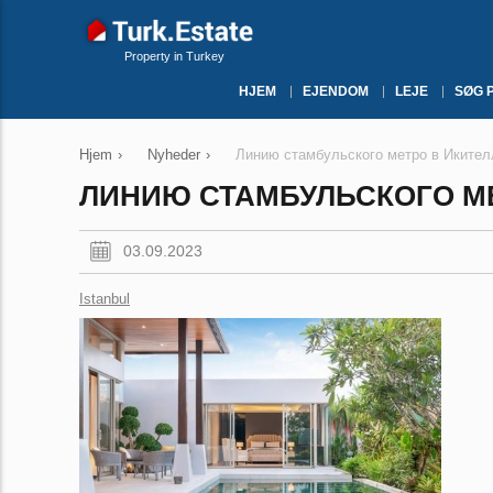
Property in Turkey
HJEM
EJENDOM
LEJE
SØG 
Hjem
›
Nyheder
›
Линию стамбульского метро в Икител
ЛИНИЮ СТАМБУЛЬСКОГО МЕ
03.09.2023
Istanbul