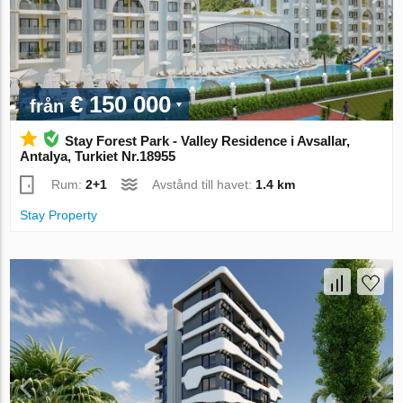
€ 150 000
från
Stay Forest Park - Valley Residence i Avsallar,
Antalya, Turkiet Nr.18955
Rum:
2+1
Avstånd till havet:
1.4 km
Stay Property