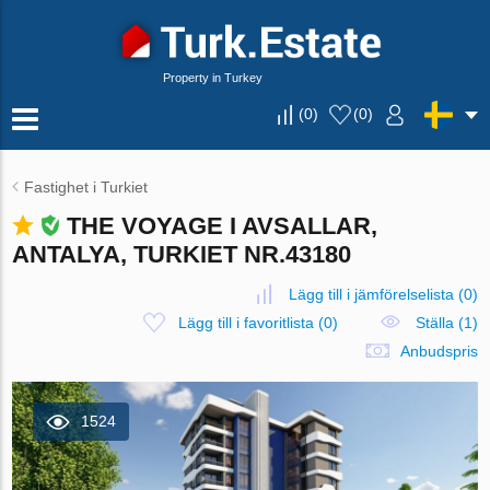
Property in Turkey
(
0
)
(
0
)
Fastighet i Turkiet
THE VOYAGE I AVSALLAR,
ANTALYA, TURKIET NR.43180
Lägg till i jämförelselista
(
0
)
Lägg till i favoritlista
(
0
)
Ställa (1)
Anbudspris
1524