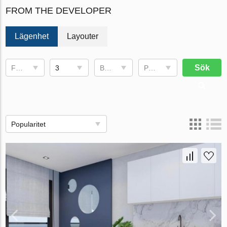
FROM THE DEVELOPER
Lägenhet
Layouter
Sök
Fullføringsdato
3
Bruksområde
Pris, €
Popularitet