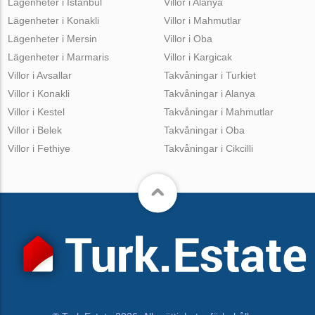
Lägenheter i Istanbul
Villor i Alanya
Lägenheter i Konakli
Villor i Mahmutlar
Lägenheter i Mersin
Villor i Oba
Lägenheter i Marmaris
Villor i Kargicak
Villor i Avsallar
Takvåningar i Turkiet
Villor i Konakli
Takvåningar i Alanya
Villor i Kestel
Takvåningar i Mahmutlar
Villor i Belek
Takvåningar i Oba
Villor i Fethiye
Takvåningar i Cikcilli