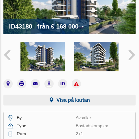
ID43180
från
€ 168 000
Visa på kartan
By
Avsallar
Type
Bostadskomplex
Rum
2+1