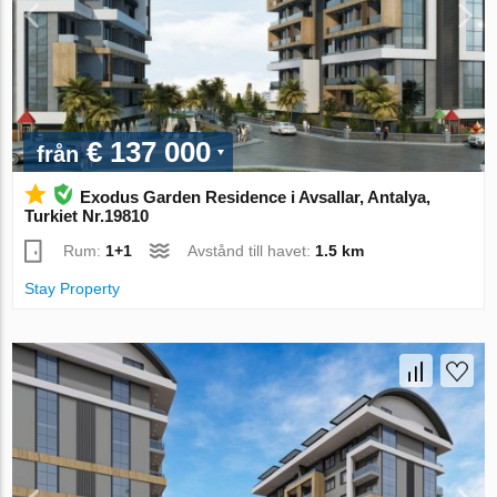
€ 137 000
från
Exodus Garden Residence i Avsallar, Antalya,
Turkiet Nr.19810
Rum:
1+1
Avstånd till havet:
1.5 km
Stay Property