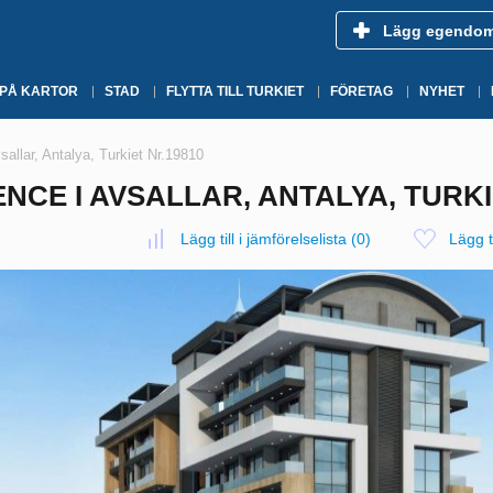
Lägg egendo
 PÅ KARTOR
STAD
FLYTTA TILL TURKIET
FÖRETAG
NYHET
llar, Antalya, Turkiet Nr.19810
CE I AVSALLAR, ANTALYA, TURKI
Lägg till i jämförelselista
(
0
)
Lägg ti