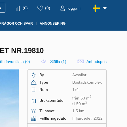
m
(
0
)
(
0
)
logga in
FRÅGOR OCH SVAR
ANNONSERING
ET NR.19810
ll i favoritlista
(
0
)
Ställa (1)
Anbudspris
By
Avsallar
Type
Bostadskomplex
Rum
1+1
2
från 50 m
Bruksområde
2
til 50 m
Til havet
1.5 km
Fullføringsdato
II fjärdedel, 2022