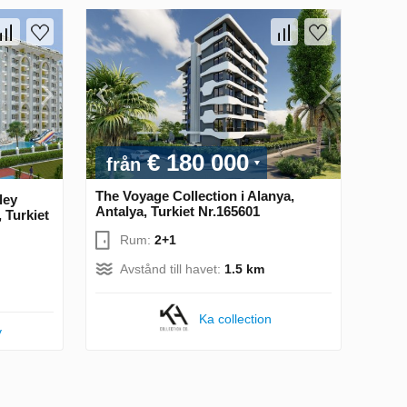
€ 180 000
från
The Voyage Collection i Alanya,
ley
Antalya, Turkiet Nr.165601
, Turkiet
Rum:
2+1
Avstånd till havet:
1.5 km
Ka collection
y