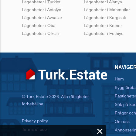
Lägenheter i Turkiet
Lägenheter i Alanya
Lägenheter i Antalya
Lägenheter i Mahmutlar
Lägenheter i Avsallar
Lägenheter i Kargicak
Lägenheter i Oba
Lägenheter i Kemer
Lägenheter i Cikcilli
Lägenheter i Fethiye
NAVIGE
Hem
Byggföreta
Fastighets
© Turk.Estate 2026. Alla rättigheter
förbehållna.
Sök på kar
Frågor och
Privacy policy
Om oss
×
Terms of use
Annonseri