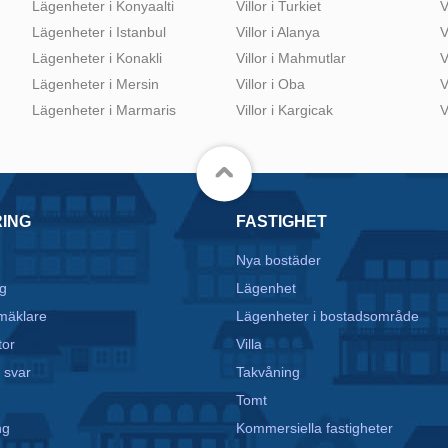
Lägenheter i Konyaalti
Villor i Turkiet
V
Lägenheter i Istanbul
Villor i Alanya
V
Lägenheter i Konakli
Villor i Mahmutlar
V
Lägenheter i Mersin
Villor i Oba
V
Lägenheter i Marmaris
Villor i Kargicak
V
RING
FASTIGHET
Nya bostäder
g
Lägenhet
mäklare
Lägenheter i bostadsområde
tor
Villa
 svar
Takvåning
Tomt
ng
Kommersiella fastigheter