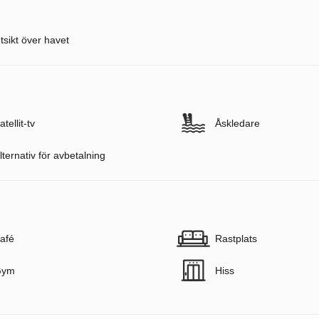
tsikt över havet
atellit-tv
Åskledare
lternativ för avbetalning
afé
Rastplats
Gym
Hiss