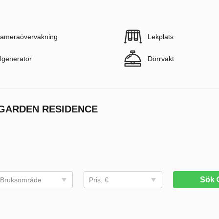
ameraövervakning
Lekplats
lgenerator
Dörrvakt
 GARDEN RESIDENCE
Sök
Bruksområde
Pris, €