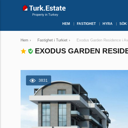
Property in Turkey
HEM
FASTIGHET
HYRA
SÖK
Hem
›
Fastighet i Turkiet
›
Exodus Garden Residence i Avsa
EXODUS GARDEN RESIDEN
3831