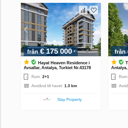
€ 175 000
från
från
Hayat Heaven Residence i
T
Avsallar, Antalya, Turkiet Nr.43178
Antalya,
Rum:
2+1
Rum
Avstånd till havet:
1.3 km
Avstå
Stay Property