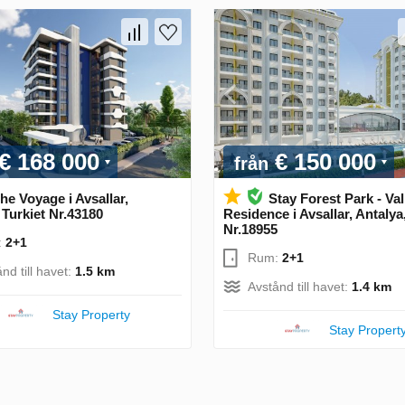
€ 168 000
€ 150 000
från
he Voyage i Avsallar,
Stay Forest Park - Val
 Turkiet Nr.43180
Residence i Avsallar, Antalya
Nr.18955
:
2+1
Rum:
2+1
nd till havet:
1.5 km
Avstånd till havet:
1.4 km
Stay Property
Stay Propert