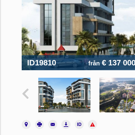
ID19810
€ 137 00
från