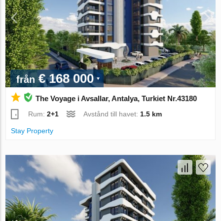
€ 168 000
från
The Voyage i Avsallar, Antalya, Turkiet Nr.43180
Rum:
2+1
Avstånd till havet:
1.5 km
Stay Property