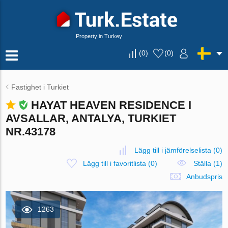
Property in Turkey
(
0
)
(
0
)
Fastighet i Turkiet
HAYAT HEAVEN RESIDENCE I
AVSALLAR, ANTALYA, TURKIET
NR.43178
Lägg till i jämförelselista
(
0
)
Lägg till i favoritlista
(
0
)
Ställa (1)
Anbudspris
1263