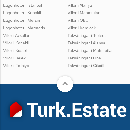
Lägenheter i Istanbul
Villor i Alanya
Lägenheter i Konakli
Villor i Mahmutlar
Lägenheter i Mersin
Villor i Oba
Lägenheter i Marmaris
Villor i Kargicak
Villor i Avsallar
Takvåningar i Turkiet
Villor i Konakli
Takvåningar i Alanya
Villor i Kestel
Takvåningar i Mahmutlar
Villor i Belek
Takvåningar i Oba
Villor i Fethiye
Takvåningar i Cikcilli