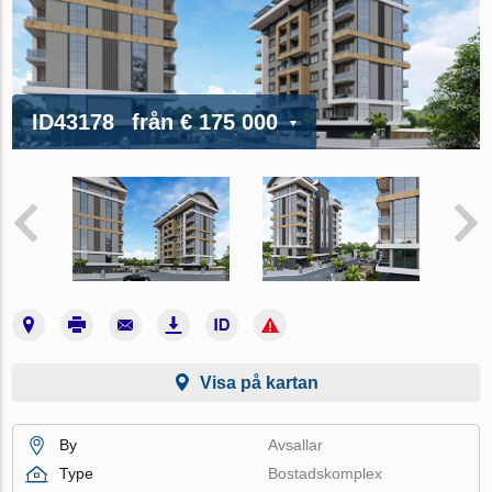
ID43178
från
€ 175 000
Visa på kartan
By
Avsallar
Type
Bostadskomplex