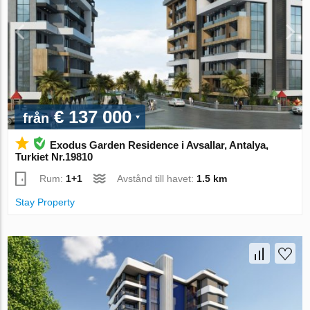
€ 137 000
från
Exodus Garden Residence i Avsallar, Antalya,
Turkiet Nr.19810
Rum:
1+1
Avstånd till havet:
1.5 km
Stay Property