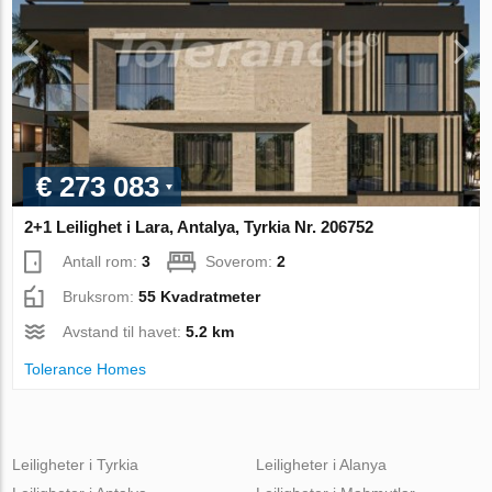
€ 273 083
2+1 Leilighet i Lara, Antalya, Tyrkia Nr. 206752
Antall rom:
3
Soverom:
2
Bruksrom:
55 Kvadratmeter
Avstand til havet:
5.2 km
Tolerance Homes
Leiligheter i Tyrkia
Leiligheter i Alanya