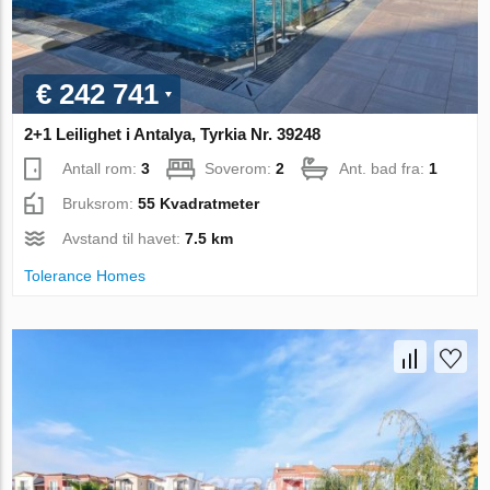
€ 242 741
2+1 Leilighet i Antalya, Tyrkia Nr. 39248
Antall rom:
3
Soverom:
2
Ant. bad fra:
1
Bruksrom:
55 Kvadratmeter
Avstand til havet:
7.5 km
Tolerance Homes