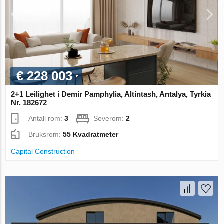
€ 228 003
2+1 Leilighet i Demir Pamphylia, Altintash, Antalya, Tyrkia
Nr. 182672
Antall rom:
3
Soverom:
2
Bruksrom:
55 Kvadratmeter
Capital Construction