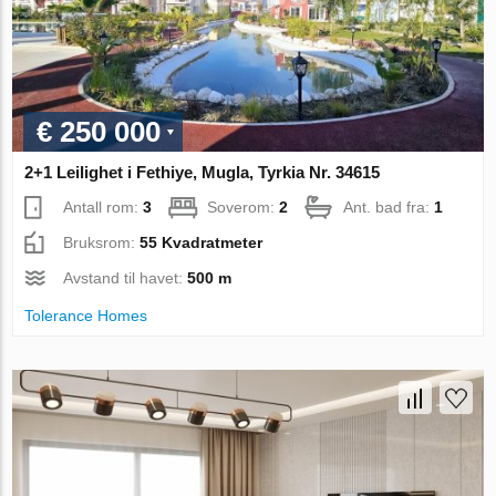
€ 250 000
2+1 Leilighet i Fethiye, Mugla, Tyrkia Nr. 34615
Antall rom:
3
Soverom:
2
Ant. bad fra:
1
Bruksrom:
55 Kvadratmeter
Avstand til havet:
500 m
Tolerance Homes