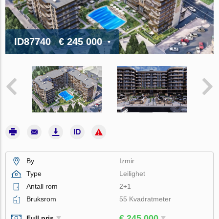
ID87740
€ 245 000
By
Izmir
Type
Leilighet
Antall rom
2+1
Bruksrom
55 Kvadratmeter
€ 245 000
Full pris