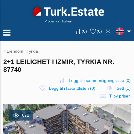
Property in Turkey
(
0
)
(
0
)
Eiendom i Tyrkia
2+1 LEILIGHET I IZMIR, TYRKIA NR.
87740
Legg til i sammenligningsliste
(
0
)
Legg til i favorittlisten
(
0
)
Sett (1)
Tilby prisen
672