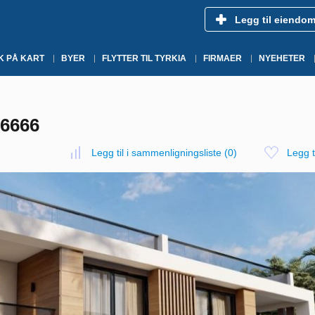
Legg til eiendo
K PÅ KART
BYER
FLYTTER TIL TYRKIA
FIRMAER
NYEHETER
86666
Legg til i sammenligningsliste
(
0
)
Legg ti