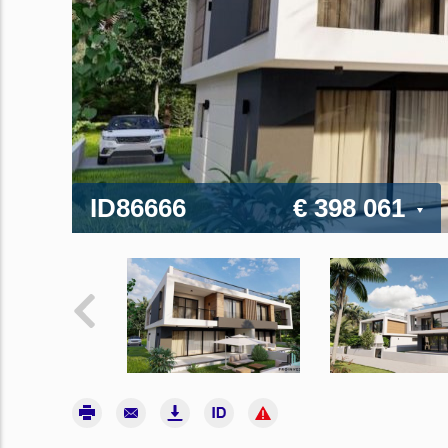
ID86666
€ 398 061