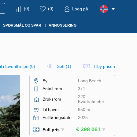
m
(
0
)
(
0
)
Logg på
SPØRSMÅL OG SVAR
ANNONSERING
l i favorittlisten
(
0
)
Sett (1)
Tilby prisen
By
Long Beach
Antall rom
3+1
220
Bruksrom
Kvadratmeter
Til havet
850 m
Fullføringsdato
2025
€ 398 061
Full pris