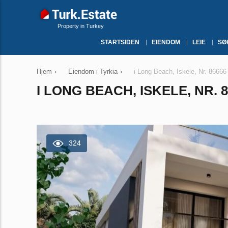
Property in Turkey
STARTSIDEN
EIENDOM
LEIE
SØ
Hjem
›
Eiendom i Tyrkia
›
i Long Beach, Iskele, Nr. 86666
I LONG BEACH, ISKELE, NR. 
324