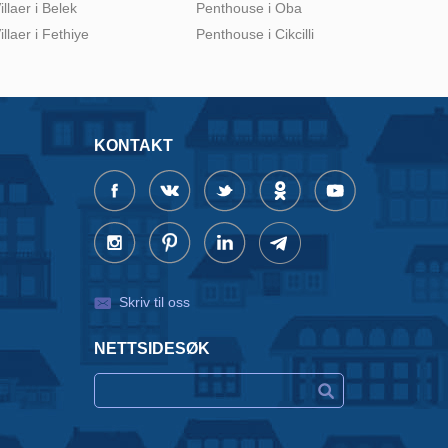
illaer i Belek
Penthouse i Oba
illaer i Fethiye
Penthouse i Cikcilli
KONTAKT
Skriv til oss
NETTSIDESØK