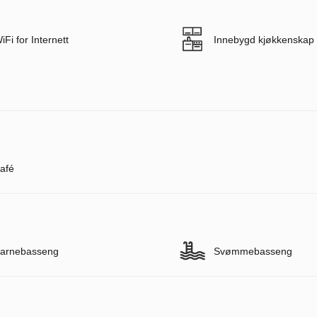
iFi for Internett
Innebygd kjøkkenskap
afé
arnebasseng
Svømmebasseng