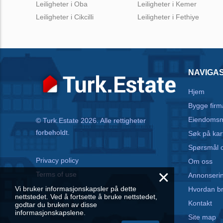
Leiligheter i Oba
Leiligheter i Kemer
Leiligheter i Cikcilli
Leiligheter i Fethiye
NAVIGA
Hjem
Bygge firm
Eiendomsm
© Turk.Estate 2026. Alle rettigheter
forbeholdt.
Søk på kar
Spørsmål o
Privacy policy
Om oss
×
Terms of use
Annonseri
Vi bruker informasjonskapsler på dette
Hvordan b
nettstedet. Ved å fortsette å bruke nettstedet,
Kontakt
godtar du bruken av disse
informasjonskapslene.
Site map