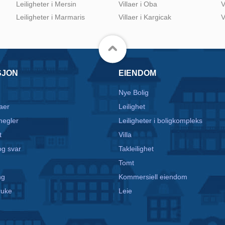
Leiligheter i Mersin
Villaer i Oba
V
Leiligheter i Marmaris
Villaer i Kargicak
V
SJON
EIENDOM
Nye Bolig
aer
Leilighet
egler
Leiligheter i boligkompleks
t
Villa
g svar
Takleilighet
Tomt
ng
Kommersiell eiendom
ruke
Leie