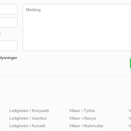
m
plysninger
Leiligheter i Konyaalti
Villaer i Tyrkia
V
Leiligheter i Istanbul
Villaer i Alanya
V
Leiligheter i Konakli
Villaer i Mahmutlar
V