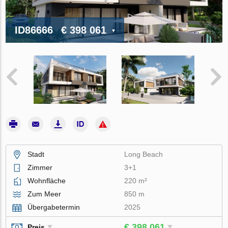
ID86666
€ 398 061
Stadt
Long Beach
Zimmer
3+1
Wohnfläche
220 m²
Zum Meer
850 m
Übergabetermin
2025
€ 398 061
Preis