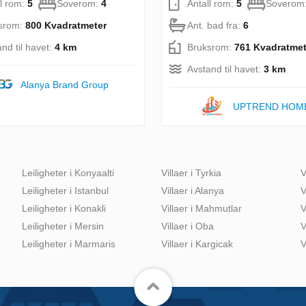
ll rom:
5
Soverom:
4
Antall rom:
5
Soverom
srom:
800 Kvadratmeter
Ant. bad fra:
6
nd til havet:
4 km
Bruksrom:
761 Kvadratmet
Avstand til havet:
3 km
Alanya Brand Group
UPTREND HOM
Leiligheter i Konyaalti
Villaer i Tyrkia
V
Leiligheter i Istanbul
Villaer i Alanya
V
Leiligheter i Konakli
Villaer i Mahmutlar
V
Leiligheter i Mersin
Villaer i Oba
V
Leiligheter i Marmaris
Villaer i Kargicak
V