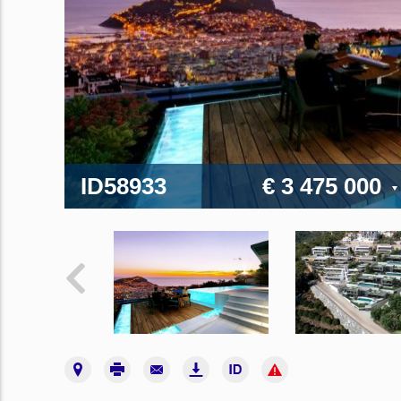
ID58933
€ 3 475 000