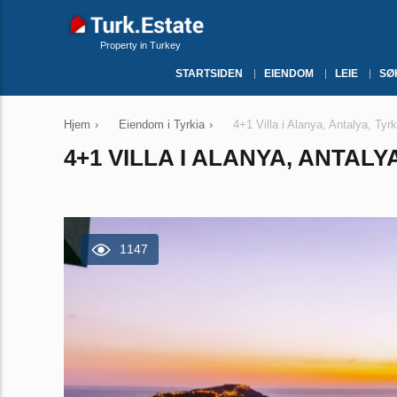
Property in Turkey
STARTSIDEN
EIENDOM
LEIE
SØ
Hjem
›
Eiendom i Tyrkia
›
4+1 Villa i Alanya, Antalya, Tyr
4+1 VILLA I ALANYA, ANTALYA
1147