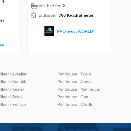
:
4
Ant. bad fra:
2
Bruksrom:
760 Kvadratmeter
er
PROinvest WORLD
ES
illaer i Avsallar
Penthouse i Tyrkia
illaer i Konaklı
Penthouse i Alanya
illaer i Kestel
Penthouse i Mahmutlar
illaer i Belek
Penthouse i Oba
illaer i Fethiye
Penthouse i Cikcilli