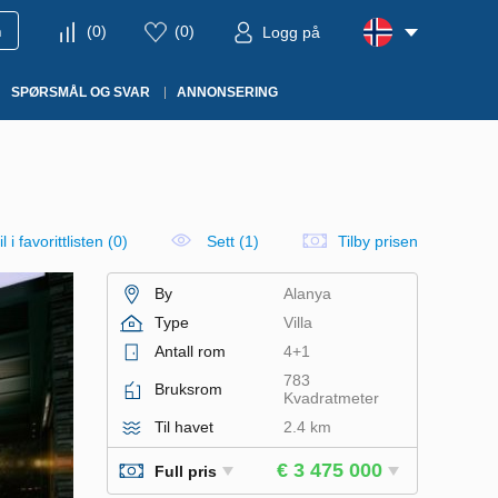
m
(
0
)
(
0
)
Logg på
SPØRSMÅL OG SVAR
ANNONSERING
l i favorittlisten
(
0
)
Sett (1)
Tilby prisen
By
Alanya
Type
Villa
Antall rom
4+1
783
Bruksrom
Kvadratmeter
Til havet
2.4 km
€ 3 475 000
Full pris