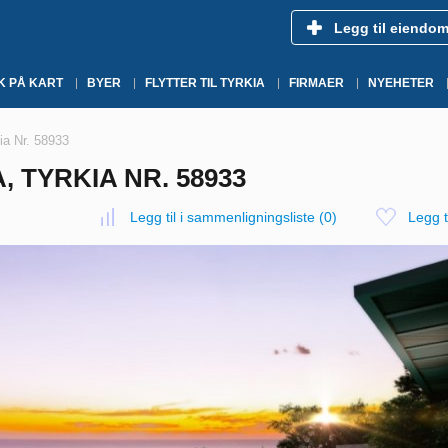
Legg til eiendo
K PÅ KART
BYER
FLYTTER TIL TYRKIA
FIRMAER
NYEHETER
kia Nr. 58933
, TYRKIA NR. 58933
Legg til i sammenligningsliste
(
0
)
Legg ti