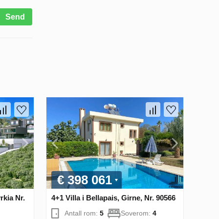
Send
€ 398 061
rkia Nr.
4+1 Villa i Bellapais, Girne, Nr. 90566
Antall rom:
5
Soverom:
4