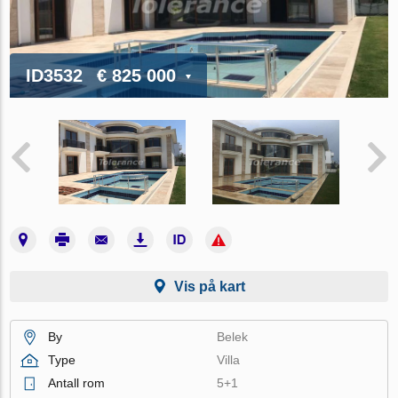
ID3532
€ 825 000
Vis på kart
By
Belek
Type
Villa
Antall rom
5+1