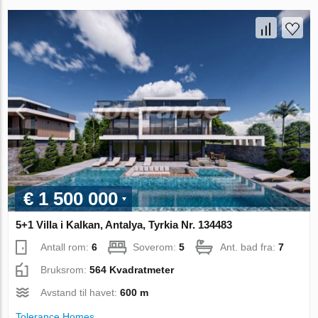
€ 1 500 000
5+1 Villa i Kalkan, Antalya, Tyrkia Nr. 134483
Antall rom:
6
Soverom:
5
Ant. bad fra:
7
Bruksrom:
564 Kvadratmeter
Avstand til havet:
600 m
Tolerance Homes