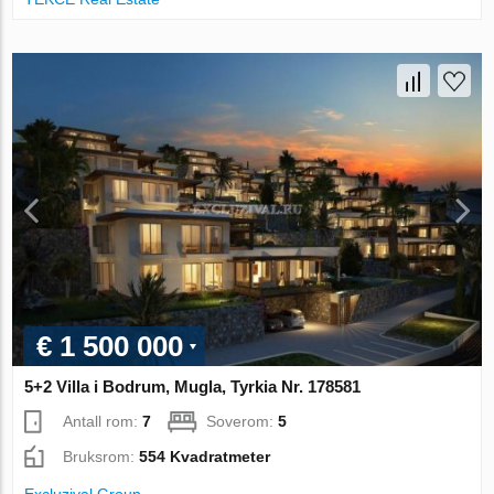
€ 1 500 000
5+2 Villa i Bodrum, Mugla, Tyrkia Nr. 178581
Antall rom:
7
Soverom:
5
Bruksrom:
554 Kvadratmeter
Excluzival Group