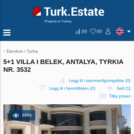
Property in Turkey
(
0
)
(
0
)
Eiendom i Tyrkia
5+1 VILLA I BELEK, ANTALYA, TYRKIA
NR. 3532
Legg til i sammenligningsliste
(
0
)
Legg til i favorittlisten
(
0
)
Sett (1)
Tilby prisen
8894