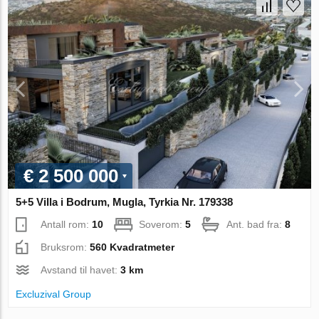
€ 2 500 000
5+5 Villa i Bodrum, Mugla, Tyrkia Nr. 179338
Antall rom:
10
Soverom:
5
Ant. bad fra:
8
Bruksrom:
560 Kvadratmeter
Avstand til havet:
3 km
Excluzival Group