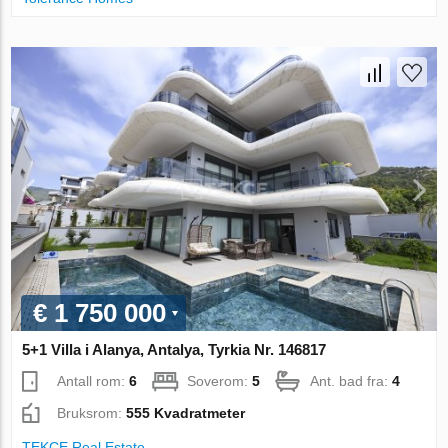
€ 1 750 000
5+1 Villa i Alanya, Antalya, Tyrkia Nr. 146817
Antall rom:
6
Soverom:
5
Ant. bad fra:
4
Bruksrom:
555 Kvadratmeter
TEKCE Real Estate