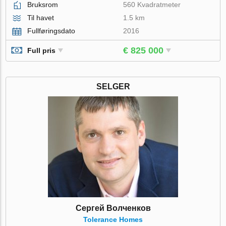
Bruksrom
560 Kvadratmeter
Til havet
1.5 km
Fullføringsdato
2016
€ 825 000
Full pris
SELGER
Сергей Волченков
Tolerance Homes