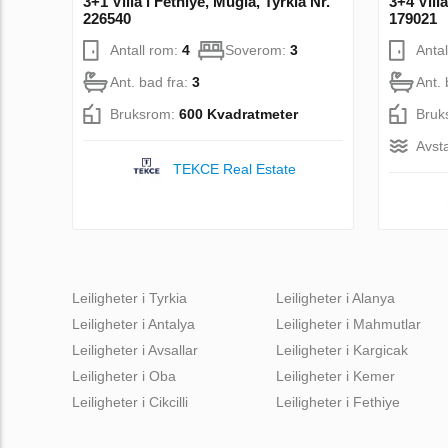
3+1 Villa i Fethiye, Mugla, Tyrkia Nr.
3+4 Vill
226540
179021
Antall rom:
4
Soverom:
3
Anta
Ant. bad fra:
3
Ant. 
Bruksrom:
600 Kvadratmeter
Bruk
Avsta
TEKCE Real Estate
Leiligheter i Tyrkia
Leiligheter i Alanya
Leiligheter i Antalya
Leiligheter i Mahmutlar
Leiligheter i Avsallar
Leiligheter i Kargicak
Leiligheter i Oba
Leiligheter i Kemer
Leiligheter i Cikcilli
Leiligheter i Fethiye