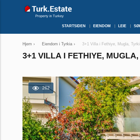
Property in Turkey
STARTSIDEN
EIENDOM
LEIE
SØ
Hjem
›
Eiendom i Tyrkia
›
3+1 Villa i Fethiye, Mugla, Tyrk
3+1 VILLA I FETHIYE, MUGLA,
262