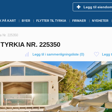
Legg til eiendo
K PÅ KART
BYER
FLYTTER TIL TYRKIA
FIRMAER
NYEHETER
ia Nr. 225350
 TYRKIA NR. 225350
Legg til i sammenligningsliste
(
0
)
Legg ti