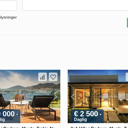
plysninger
0 000
€ 2 500
lig
Daglig