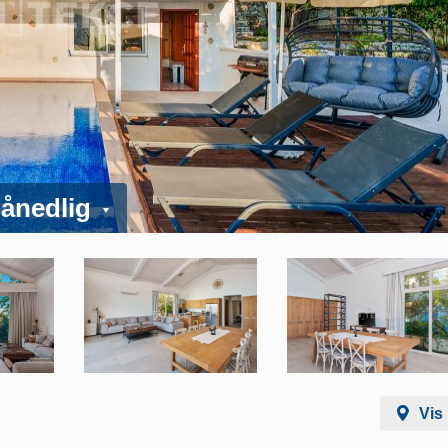
månedlig
Vis