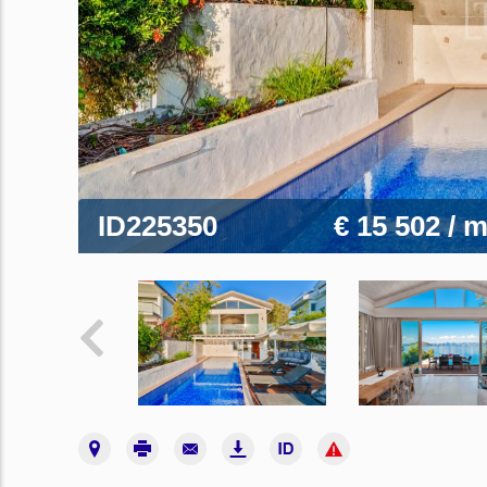
ID225350
€ 15 502
/ 