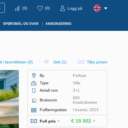
m
(
0
)
(
0
)
Logg på
SPØRSMÅL OG SVAR
ANNONSERING
l i favorittlisten
(
0
)
Sett (1)
Tilby prisen
By
Fethiye
Type
Villa
Antall rom
3+1
600
Bruksrom
Kvadratmeter
Fullføringsdato
I kvartal, 2023
€ 15 502
Full pris