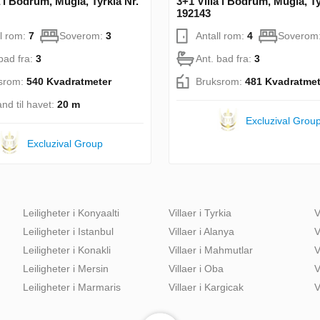
a i Bodrum, Mugla, Tyrkia Nr.
3+1 Villa i Bodrum, Mugla, Ty
192143
ll rom:
7
Soverom:
3
Antall rom:
4
Soverom
bad fra:
3
Ant. bad fra:
3
srom:
540 Kvadratmeter
Bruksrom:
481 Kvadratmet
nd til havet:
20 m
Excluzival Grou
Excluzival Group
Leiligheter i Konyaalti
Villaer i Tyrkia
V
Leiligheter i Istanbul
Villaer i Alanya
V
Leiligheter i Konakli
Villaer i Mahmutlar
V
Leiligheter i Mersin
Villaer i Oba
V
Leiligheter i Marmaris
Villaer i Kargicak
V