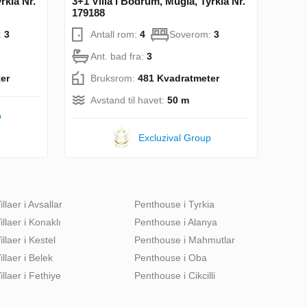
rkia Nr.
3+1 Villa i Bodrum, Mugla, Tyrkia Nr.
179188
:
3
Antall rom:
4
Soverom:
3
Ant. bad fra:
3
er
Bruksrom:
481 Kvadratmeter
Avstand til havet:
50 m
p
Excluzival Group
illaer i Avsallar
Penthouse i Tyrkia
illaer i Konaklı
Penthouse i Alanya
illaer i Kestel
Penthouse i Mahmutlar
illaer i Belek
Penthouse i Oba
illaer i Fethiye
Penthouse i Cikcilli