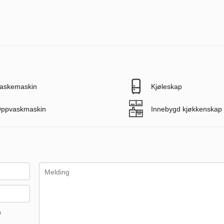
askemaskin
Kjøleskap
ppvaskmaskin
Innebygd kjøkkenskap
m