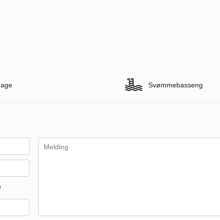
age
Svømmebasseng
m