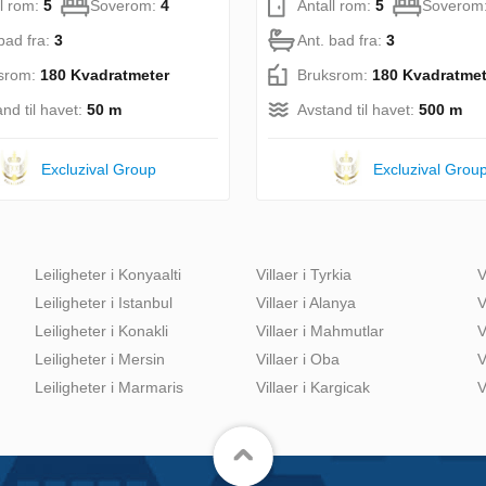
ll rom:
5
Soverom:
4
Antall rom:
5
Soverom
bad fra:
3
Ant. bad fra:
3
srom:
180 Kvadratmeter
Bruksrom:
180 Kvadratmet
nd til havet:
50 m
Avstand til havet:
500 m
Excluzival Group
Excluzival Grou
Leiligheter i Konyaalti
Villaer i Tyrkia
V
Leiligheter i Istanbul
Villaer i Alanya
V
Leiligheter i Konakli
Villaer i Mahmutlar
V
Leiligheter i Mersin
Villaer i Oba
V
Leiligheter i Marmaris
Villaer i Kargicak
V