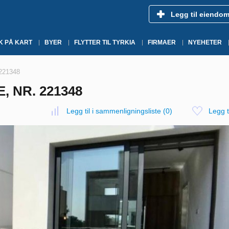
Legg til eiendo
K PÅ KART
BYER
FLYTTER TIL TYRKIA
FIRMAER
NYEHETER
 221348
, NR. 221348
Legg til i sammenligningsliste
(
0
)
Legg ti