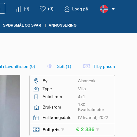
m
(
0
)
(
0
)
Logg på
SPØRSMÅL OG SVAR
ANNONSERING
l i favorittlisten
(
0
)
Sett (1)
Tilby prisen
By
Alsancak
Type
Villa
Antall rom
4+1
180
Bruksrom
Kvadratmeter
Fullføringsdato
IV kvartal, 2022
€ 2 336
Full pris