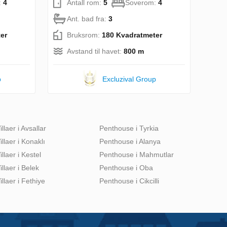
:
4
Antall rom:
5
Soverom:
4
Ant. bad fra:
3
er
Bruksrom:
180 Kvadratmeter
Avstand til havet:
800 m
p
Excluzival Group
illaer i Avsallar
Penthouse i Tyrkia
illaer i Konaklı
Penthouse i Alanya
illaer i Kestel
Penthouse i Mahmutlar
illaer i Belek
Penthouse i Oba
illaer i Fethiye
Penthouse i Cikcilli