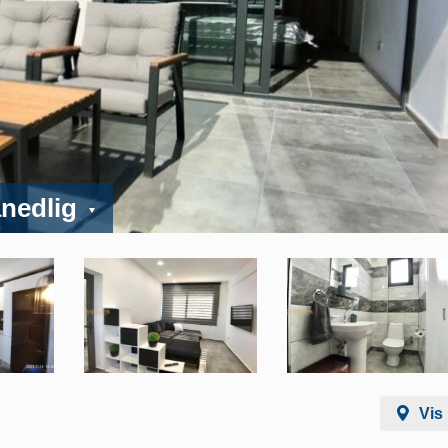
ånedlig
Vis