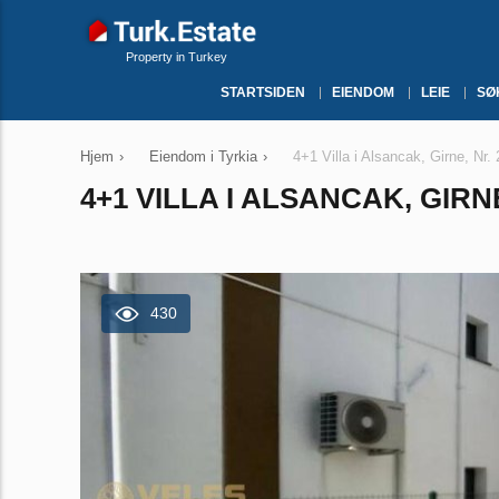
Property in Turkey
STARTSIDEN
EIENDOM
LEIE
SØ
Hjem
›
Eiendom i Tyrkia
›
4+1 Villa i Alsancak, Girne, Nr.
4+1 VILLA I ALSANCAK, GIRNE
430