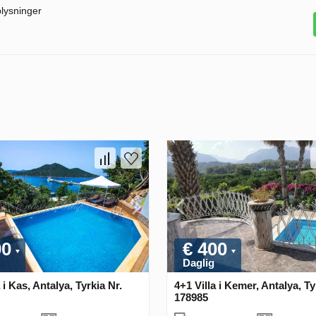
plysninger
00
€ 400
Daglig
 i Kas, Antalya, Tyrkia Nr.
4+1 Villa i Kemer, Antalya, Ty
178985