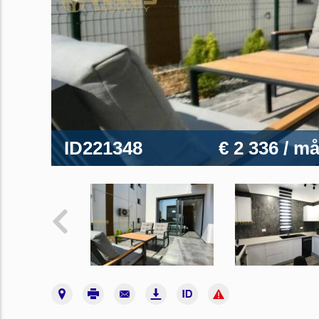
ID221348
€ 2 336
/ m