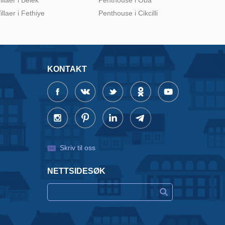
illaer i Fethiye
Penthouse i Cikcilli
KONTAKT
Skriv til oss
NETTSIDESØK