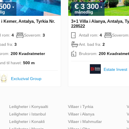
 500
€ 3 300
lig
månedlig
a i Kemer, Antalya, Tyrkia Nr.
3+1 Villa i Alanya, Antalya, Ty
228522
ll rom:
4
Soverom:
3
Antall rom:
4
Soverom
bad fra:
3
Ant. bad fra:
2
srom:
200 Kvadratmeter
Bruksrom:
200 Kvadratmet
nd til havet:
500 m
Estate Invest
Excluzival Group
Leiligheter i Konyaalti
Villaer i Tyrkia
V
Leiligheter i Istanbul
Villaer i Alanya
V
Leiligheter i Konakli
Villaer i Mahmutlar
V
Leiligheter i Mersin
Villaer i Oba
V