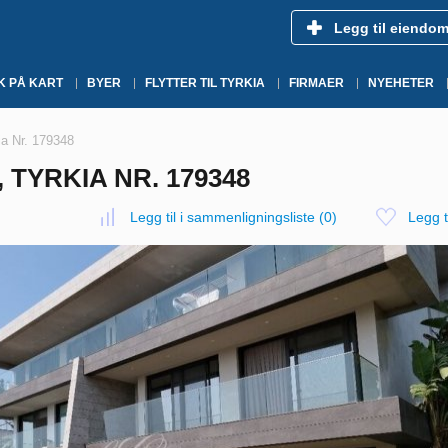
Legg til eiendo
K PÅ KART
BYER
FLYTTER TIL TYRKIA
FIRMAER
NYEHETER
ia Nr. 179348
 TYRKIA NR. 179348
Legg til i sammenligningsliste
(
0
)
Legg ti