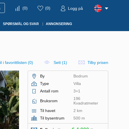
m
(
0
)
(
0
)
Logg på
SPØRSMÅL OG SVAR
ANNONSERING
l i favorittlisten
(
0
)
Sett (1)
Tilby prisen
By
Bodrum
Type
Villa
Antall rom
3+1
196
Bruksrom
Kvadratmeter
Til havet
2 km
Til bysentrum
500 m