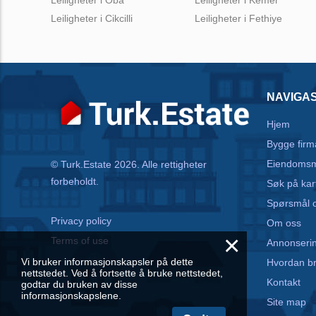
Leiligheter i Cikcilli
Leiligheter i Fethiye
NAVIGA
Hjem
Bygge firm
Eiendomsm
© Turk.Estate 2026. Alle rettigheter
forbeholdt.
Søk på kar
Spørsmål o
Privacy policy
Om oss
×
Terms of use
Annonseri
Vi bruker informasjonskapsler på dette
Hvordan b
nettstedet. Ved å fortsette å bruke nettstedet,
Kontakt
godtar du bruken av disse
informasjonskapslene.
Site map