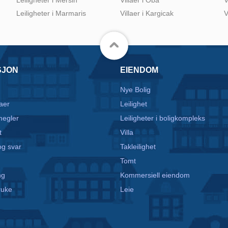
Leiligheter i Marmaris
Villaer i Kargicak
V
SJON
EIENDOM
Nye Bolig
aer
Leilighet
egler
Leiligheter i boligkompleks
t
Villa
g svar
Takleilighet
Tomt
ng
Kommersiell eiendom
ruke
Leie