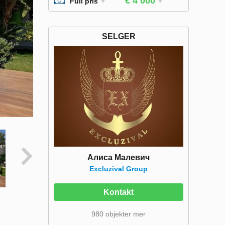
€ 4 000
Full pris
SELGER
Алиса Малевич
Excluzival Group
Kontakt
980 objekter mer