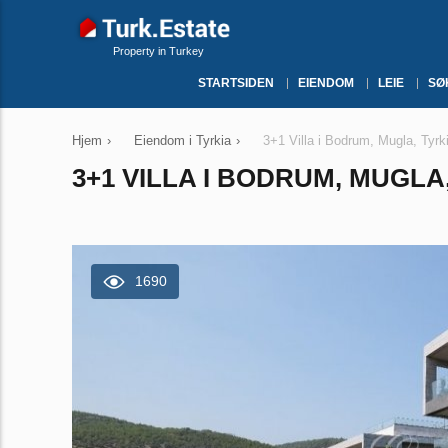
Property in Turkey
STARTSIDEN
EIENDOM
LEIE
SØ
Hjem
›
Eiendom i Tyrkia
›
3+1 Villa i Bodrum, Mugla, Tyrk
3+1 VILLA I BODRUM, MUGLA,
1690