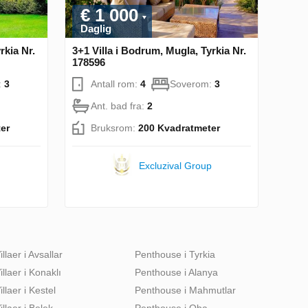
€ 1 000
Daglig
rkia Nr.
3+1 Villa i Bodrum, Mugla, Tyrkia Nr.
178596
:
3
Antall rom:
4
Soverom:
3
Ant. bad fra:
2
er
Bruksrom:
200 Kvadratmeter
Excluzival Group
illaer i Avsallar
Penthouse i Tyrkia
illaer i Konaklı
Penthouse i Alanya
illaer i Kestel
Penthouse i Mahmutlar
illaer i Belek
Penthouse i Oba