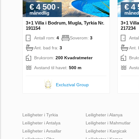
€ 4 500
€ 4
månedlig
måned
3+1 Villa i Bodrum, Mugla, Tyrkia Nr.
3+1 Vill
191154
217234
Antall rom:
4
Soverom:
3
Anta
Ant. bad fra:
3
Ant. 
Bruksrom:
200 Kvadratmeter
Bruk
Avstand til havet:
500 m
Avsta
Excluzival Group
Leiligheter i Tyrkia
Leiligheter i Alanya
Leiligheter i Antalya
Leiligheter i Mahmutlar
Leiligheter i Avsallar
Leiligheter i Kargicak
Leiligheter i Oba
Leiligheter i Kemer