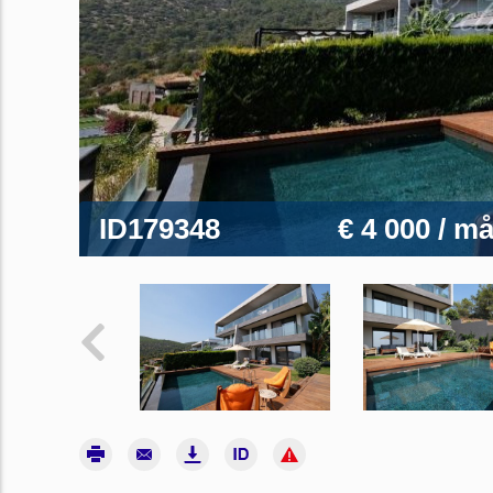
ID179348
€ 4 000
/ m