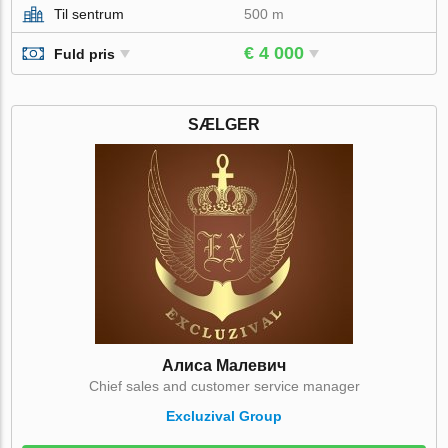
Til sentrum
500 m
€ 4 000
Fuld pris
SÆLGER
Алиса Малевич
Chief sales and customer service manager
Excluzival Group