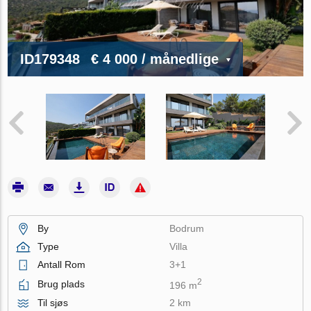
ID179348
€ 4 000
/ månedlige
By
Bodrum
Type
Villa
Antall Rom
3+1
2
Brug plads
196 m
Til sjøs
2 km