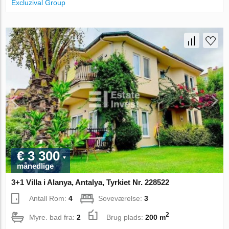
Excluzival Group
€ 3 300
månedlige
3+1 Villa i Alanya, Antalya, Tyrkiet Nr. 228522
Antall Rom:
4
Soveværelse:
3
2
Myre. bad fra:
2
Brug plads:
200 m