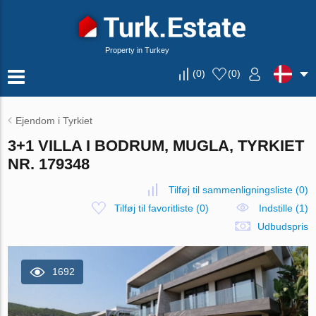
Property in Turkey
(
0
)
(
0
)
Ejendom i Tyrkiet
3+1 VILLA I BODRUM, MUGLA, TYRKIET
NR. 179348
Tilføj til sammenligningsliste
(
0
)
Tilføj til favoritliste
(
0
)
Indstille (1)
Udbudspris
1692