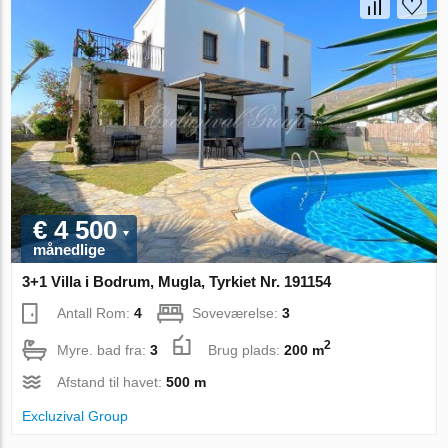
€ 4 500
månedlige
3+1 Villa i Bodrum, Mugla, Tyrkiet Nr. 191154
Antall Rom:
4
Soveværelse:
3
2
Myre. bad fra:
3
Brug plads:
200 m
Afstand til havet:
500 m
Excluzival Group