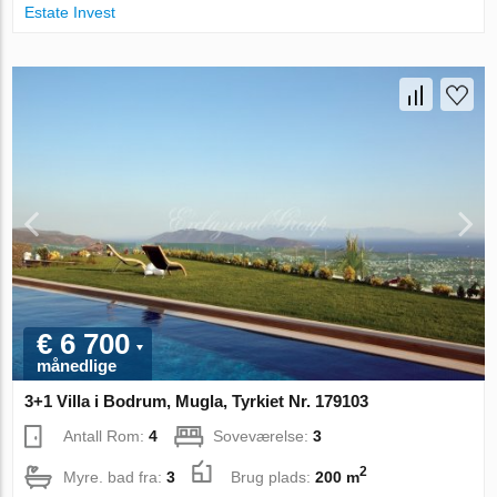
Estate Invest
€ 6 700
månedlige
3+1 Villa i Bodrum, Mugla, Tyrkiet Nr. 179103
Antall Rom:
4
Soveværelse:
3
2
Myre. bad fra:
3
Brug plads:
200 m