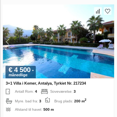
€ 4 500
månedlige
3+1 Villa i Kemer, Antalya, Tyrkiet Nr. 217234
Antall Rom:
4
Soveværelse:
3
2
Myre. bad fra:
3
Brug plads:
200 m
Afstand til havet:
500 m