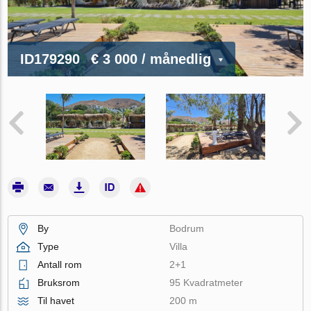
ID179290
€ 3 000
/ månedlig
By
Bodrum
Type
Villa
Antall rom
2+1
Bruksrom
95 Kvadratmeter
Til havet
200 m