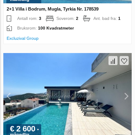
2+1 Villa i Bodrum, Mugla, Tyrkia Nr. 178539
Antall rom:
3
Soverom:
2
Ant. bad fra:
1
Bruksrom:
100 Kvadratmeter
Excluzival Group
€ 2 600
månedlig