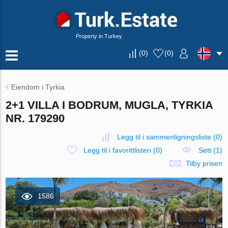
Property in Turkey
(
0
)
(
0
)
Eiendom i Tyrkia
2+1 VILLA I BODRUM, MUGLA, TYRKIA
NR. 179290
Legg til i sammenligningsliste
(
0
)
Legg til i favorittlisten
(
0
)
Sett (1)
Tilby prisen
1586