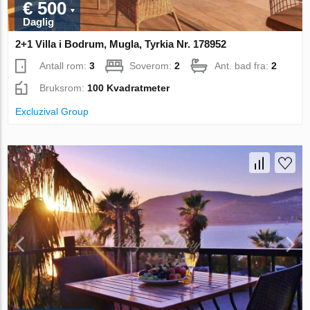
€ 500
Daglig
2+1 Villa i Bodrum, Mugla, Tyrkia Nr. 178952
Antall rom:
3
Soverom:
2
Ant. bad fra:
2
Bruksrom:
100 Kvadratmeter
Excluzival Group