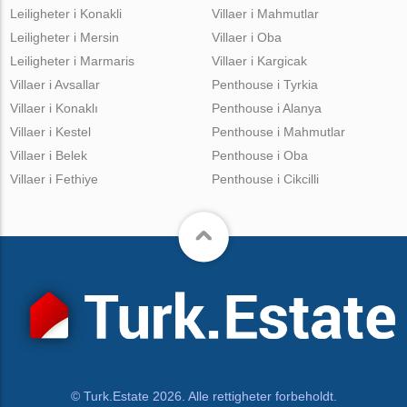
Leiligheter i Konakli
Villaer i Mahmutlar
Leiligheter i Mersin
Villaer i Oba
Leiligheter i Marmaris
Villaer i Kargicak
Villaer i Avsallar
Penthouse i Tyrkia
Villaer i Konaklı
Penthouse i Alanya
Villaer i Kestel
Penthouse i Mahmutlar
Villaer i Belek
Penthouse i Oba
Villaer i Fethiye
Penthouse i Cikcilli
© Turk.Estate 2026. Alle rettigheter forbeholdt.