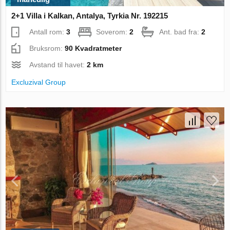
2+1 Villa i Kalkan, Antalya, Tyrkia Nr. 192215
Antall rom:
3
Soverom:
2
Ant. bad fra:
2
Bruksrom:
90 Kvadratmeter
Avstand til havet:
2 km
Excluzival Group