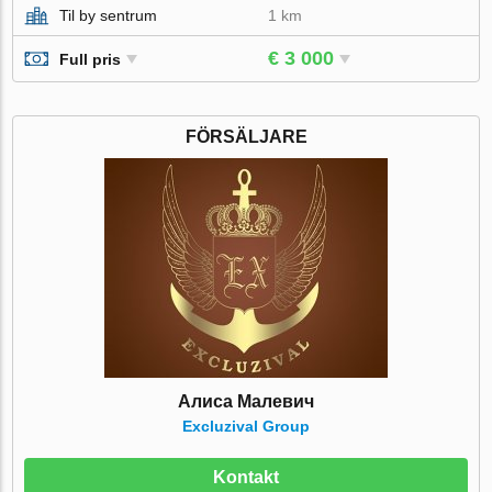
Til by sentrum
1 km
€ 3 000
Full pris
FÖRSÄLJARE
Алиса Малевич
Excluzival Group
Kontakt