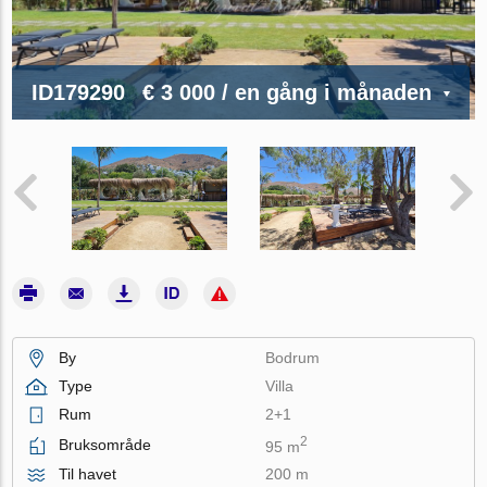
ID179290
€ 3 000
/ en gång i månaden
By
Bodrum
Type
Villa
Rum
2+1
2
Bruksområde
95 m
Til havet
200 m