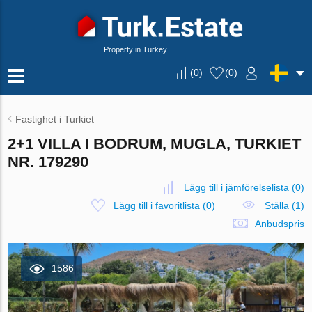
Property in Turkey
(
0
)
(
0
)
Fastighet i Turkiet
2+1 VILLA I BODRUM, MUGLA, TURKIET
NR. 179290
Lägg till i jämförelselista
(
0
)
Lägg till i favoritlista
(
0
)
Ställa (1)
Anbudspris
1586