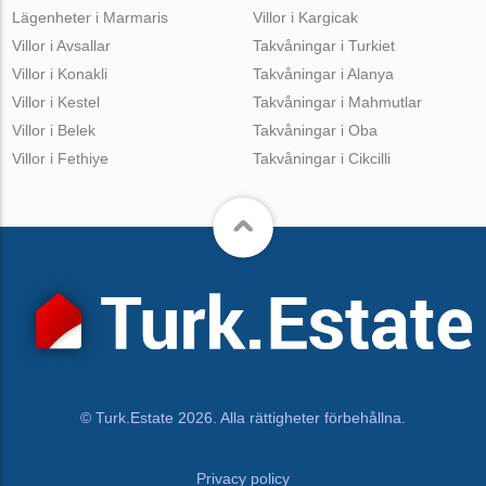
Lägenheter i Marmaris
Villor i Kargicak
Villor i Avsallar
Takvåningar i Turkiet
Villor i Konakli
Takvåningar i Alanya
Villor i Kestel
Takvåningar i Mahmutlar
Villor i Belek
Takvåningar i Oba
Villor i Fethiye
Takvåningar i Cikcilli
© Turk.Estate 2026. Alla rättigheter förbehållna.
Privacy policy