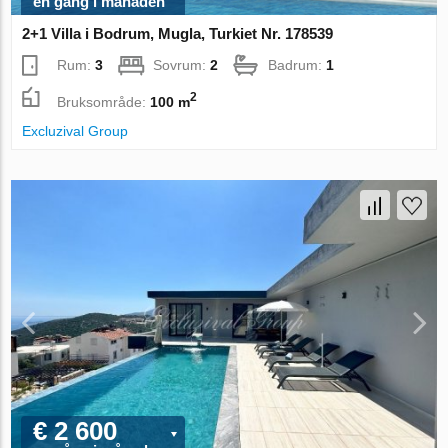
en gång i månaden
2+1 Villa i Bodrum, Mugla, Turkiet Nr. 178539
Rum:
3
Sovrum:
2
Badrum:
1
2
Bruksområde:
100 m
Excluzival Group
€ 2 600