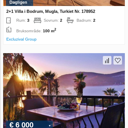
Dagligen
2+1 Villa i Bodrum, Mugla, Turkiet Nr. 178952
Rum:
3
Sovrum:
2
Badrum:
2
2
Bruksområde:
100 m
Excluzival Group
€ 6 000