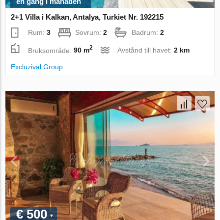
en gång i månaden
2+1 Villa i Kalkan, Antalya, Turkiet Nr. 192215
Rum:
3
Sovrum:
2
Badrum:
2
2
Bruksområde:
90 m
Avstånd till havet:
2 km
Excluzival Group
€ 500